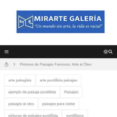
Frutas y Flores Para Colorear Imágenes
Pintores de Paisajes Famosos, Arte al Óleo
Dibujos para Colorear, una Actividad Divertida para Niños y Niñas
arte paisajista
arte puntillista paisajes
Dibujos Fáciles Para Pintar con Acrílico (Minimalismo Artístico)
ejemplo de paisaje puntillista
Paisajes
Convocatoria exposición itinerante "SEMILLAS DE ARMONÍA 2025"
paisajes al oleo
paisajes para visitar
San Valentín Dibujos a Lápiz del 14 de Febrero
pinturas de paisajes puntillista
puntillismo