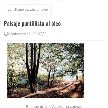
Rostros Bellos, La Perfección del Dibujo A Lápiz, Biryulina Vita
puntillismo paisaje en oleo
Fotos Artísticas de las Actrices de Hollywood Más Bellas del Mundo
Paisaje puntillista al oleo
Que significan los cuadros de negras africanas?
Septiembre 13, 2023
0
El mundo del arte en pintura surrealista
Bosque de luz, Acrylic on canvas