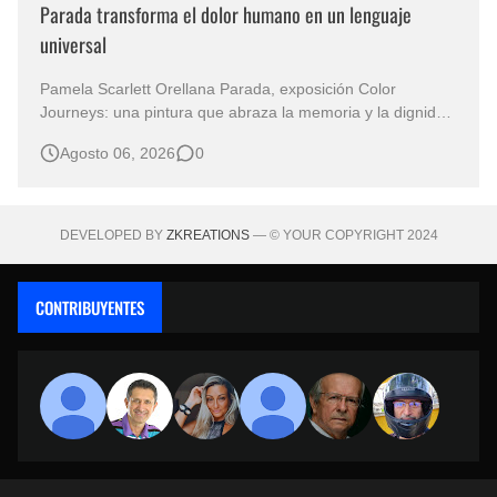
Parada transforma el dolor humano en un lenguaje
universal
Pamela Scarlett Orellana Parada, exposición Color
Journeys: una pintura que abraza la memoria y la dignidad
La primera mirada basta para comprender que algunas
Agosto 06, 2026
0
obras no necesitan levantar la voz para permanecer en la
memoria. "Refuge in Your Mantle", de la artista Pamela
Scarlett Orella…
DEVELOPED BY
ZKREATIONS
— © YOUR COPYRIGHT 2024
CONTRIBUYENTES