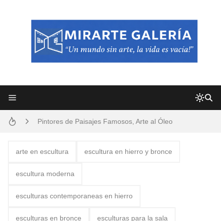
Frutas y Flores Para Colorear Imágenes
Pintores de Paisajes Famosos, Arte al Óleo
Dibujos para Colorear, una Actividad Divertida para Niños y Niñas
Dibujos Fáciles Para Pintar con Acrílico (Minimalismo Artístico)
arte en escultura
escultura en hierro y bronce
Convocatoria exposición itinerante "SEMILLAS DE ARMONÍA 2025"
escultura moderna
San Valentín Dibujos a Lápiz del 14 de Febrero
esculturas contemporaneas en hierro
Rostros Bellos, La Perfección del Dibujo A Lápiz, Biryulina Vita
esculturas en bronce
esculturas para la sala