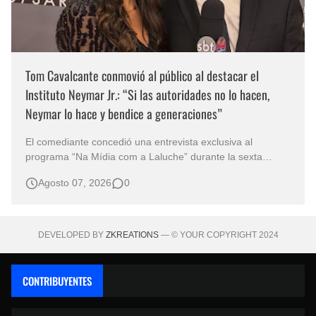
Tom Cavalcante conmovió al público al destacar el
Instituto Neymar Jr.: “Si las autoridades no lo hacen,
Neymar lo hace y bendice a generaciones”
El comediante concedió una entrevista exclusiva al
programa “Na Mídia com a Laluche” durante la sexta
edición de la Subasta del Instituto Neymar Jr., uno de los
Agosto 07, 2026
0
eventos benéficos más importantes de Brasil. En medio del
glamour de la sexta edición de la Subasta del Instituto
Neymar Jr., considerad…
DEVELOPED BY
ZKREATIONS
— © YOUR COPYRIGHT 2024
CONTRIBUYENTES