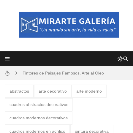
Frutas y Flores Para Colorear Imágenes
Pintores de Paisajes Famosos, Arte al Óleo
Dibujos para Colorear, una Actividad Divertida para Niños y Niñas
abstractos
arte decorativo
arte moderno
Dibujos Fáciles Para Pintar con Acrílico (Minimalismo Artístico)
cuadros abstractos decorativos
Convocatoria exposición itinerante "SEMILLAS DE ARMONÍA 2025"
cuadros modernos decorativos
San Valentín Dibujos a Lápiz del 14 de Febrero
cuadros modernos en acrílico
pintura decorativa