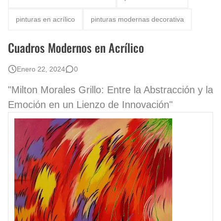
Rostros Bellos, La Perfección del Dibujo A Lápiz, Biryulina Vita
pinturas en acrílico
pinturas modernas decorativa
Fotos Artísticas de las Actrices de Hollywood Más Bellas del Mundo
Cuadros Modernos en Acrílico
Que significan los cuadros de negras africanas?
Enero 22, 2024
0
El mundo del arte en pintura surrealista
"Milton Morales Grillo: Entre la Abstracción y la
Emoción en un Lienzo de Innovación"