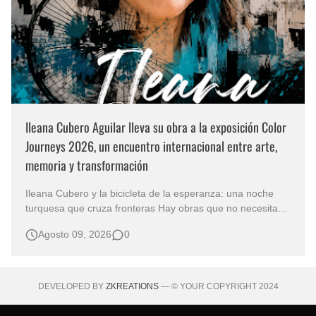
Ileana Cubero Aguilar lleva su obra a la exposición Color
Journeys 2026, un encuentro internacional entre arte,
memoria y transformación
Ileana Cubero y la bicicleta de la esperanza: una noche
turquesa que cruza fronteras Hay obras que no necesitan
representar un lugar específico para hablarnos de un
Agosto 09, 2026
0
mundo reconocible. En Noche turqueza, de la artista
costarricense Ileana Cubero Aguilar, una bicicleta parece
avanzar entre fragment…
DEVELOPED BY
ZKREATIONS
— © YOUR COPYRIGHT 2024