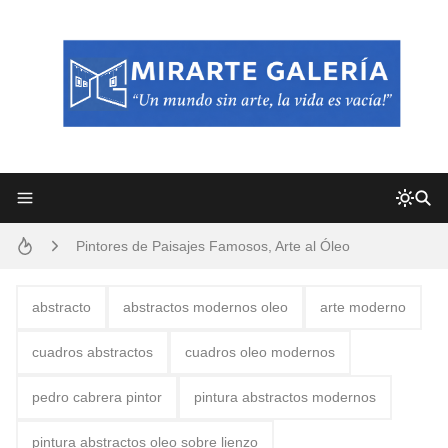
Frutas y Flores Para Colorear Imágenes
Pintores de Paisajes Famosos, Arte al Óleo
Dibujos para Colorear, una Actividad Divertida para Niños y Niñas
abstracto
abstractos modernos oleo
arte moderno
Dibujos Fáciles Para Pintar con Acrílico (Minimalismo Artístico)
cuadros abstractos
cuadros oleo modernos
Convocatoria exposición itinerante "SEMILLAS DE ARMONÍA 2025"
pedro cabrera pintor
pintura abstractos modernos
San Valentín Dibujos a Lápiz del 14 de Febrero
pintura abstractos oleo sobre lienzo