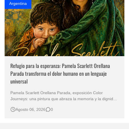
Argentina
Refugio para la esperanza: Pamela Scarlett Orellana
Parada transforma el dolor humano en un lenguaje
universal
Pamela Scarlett Orellana Parada, exposición Color
Journeys: una pintura que abraza la memoria y la dignidad
La primera mirada basta para comprender que algunas
Agosto 06, 2026
0
obras no necesitan levantar la voz para permanecer en la
memoria. "Refuge in Your Mantle", de la artista Pamela
Scarlett Orella…