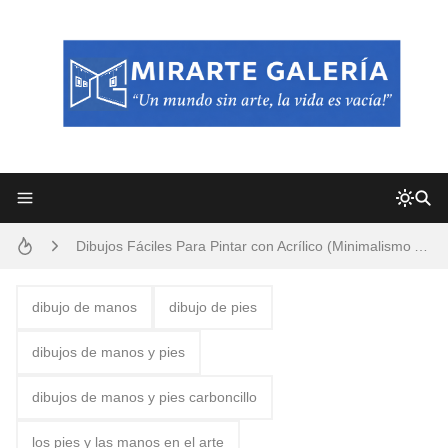
Frutas y Flores Para Colorear Imágenes
Pintores de Paisajes Famosos, Arte al Óleo
Dibujos para Colorear, una Actividad Divertida para Niños y Niñas
Dibujos Fáciles Para Pintar con Acrílico (Minimalismo Artístico)
Convocatoria exposición itinerante "SEMILLAS DE ARMONÍA 2025"
San Valentín Dibujos a Lápiz del 14 de Febrero
dibujo de manos
dibujo de pies
Rostros Bellos, La Perfección del Dibujo A Lápiz, Biryulina Vita
dibujos de manos y pies
Fotos Artísticas de las Actrices de Hollywood Más Bellas del Mundo
dibujos de manos y pies carboncillo
Que significan los cuadros de negras africanas?
los pies y las manos en el arte