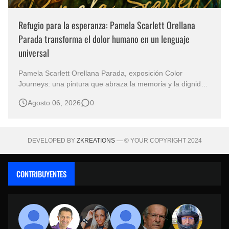
Refugio para la esperanza: Pamela Scarlett Orellana
Parada transforma el dolor humano en un lenguaje
universal
Pamela Scarlett Orellana Parada, exposición Color
Journeys: una pintura que abraza la memoria y la dignidad
La primera mirada basta para comprender que algunas
Agosto 06, 2026
0
obras no necesitan levantar la voz para permanecer en la
memoria. "Refuge in Your Mantle", de la artista Pamela
Scarlett Orella…
DEVELOPED BY
ZKREATIONS
— © YOUR COPYRIGHT 2024
CONTRIBUYENTES