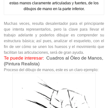
es
t
as man
o
s c
l
a
r
amente art
i
c
u
ladas
y
f
u
ertes, de los
dibujos de mano en la parte inferior.
Muchas veces, resulta desalentador para el principiante
que intenta representarlos, pero la clave para llevar el
trabajo adelante y poderlos dibujar es comprender su
estructura básica; así pues, analizar el esqueleto, con el
fin de ver cómo se unen los huesos y el movimiento que
facilitan las articulaciones, será de gran ayuda.
Te puede interesar:
Cuadros al Óleo de Manos,
(Pintura Realista)
Proceso del dibujo de manos, este es un claro ejemplo: