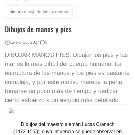
El mundo del arte en pintura surrealista
pintura dibujo de pies y manos
Dibujos de manos y pies
Enero 16, 2024
0
DIBUJAR MANOS PIES. Dibujar los pies y las
manos lo más difícil del cuerpo humano. La
estructura de las manos y los pies es bastante
compleja, y por este motivo merece la pena
tomarse un poco más de tiempo y dedicar
cierto esfuerzo a un estudio más detallado.
D
ib
u
jos de
l
maestro a
l
emán L
uc
a
s
Cranach
(1472-1553)
,
c
u
ya
in
fl
u
e
n
c
i
a se p
ue
d
e o
bs
e
rv
ar
e
n