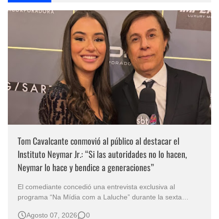
Tom Cavalcante conmovió al público al destacar el
Instituto Neymar Jr.: “Si las autoridades no lo hacen,
Neymar lo hace y bendice a generaciones”
El comediante concedió una entrevista exclusiva al
programa “Na Mídia com a Laluche” durante la sexta
edición de la Subasta del Instituto Neymar Jr., uno de los
Agosto 07, 2026
0
eventos benéficos más importantes de Brasil. En medio del