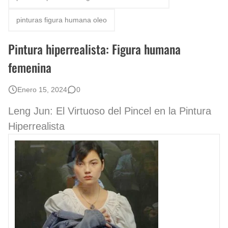
Rostros Bellos, La Perfección del Dibujo A Lápiz, Biryulina Vita
pinturas figura humana oleo
Fotos Artísticas de las Actrices de Hollywood Más Bellas del Mundo
Pintura hiperrealista: Figura humana
Que significan los cuadros de negras africanas?
femenina
El mundo del arte en pintura surrealista
Enero 15, 2024
0
Leng Jun: El Virtuoso del Pincel en la Pintura
Hiperrealista