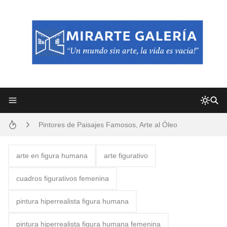
Frutas y Flores Para Colorear Imágenes
Pintores de Paisajes Famosos, Arte al Óleo
Dibujos para Colorear, una Actividad Divertida para Niños y Niñas
arte en figura humana
arte figurativo
Dibujos Fáciles Para Pintar con Acrílico (Minimalismo Artístico)
cuadros figurativos femenina
Convocatoria exposición itinerante "SEMILLAS DE ARMONÍA 2025"
pintura hiperrealista figura humana
San Valentín Dibujos a Lápiz del 14 de Febrero
pintura hiperrealista figura humana femenina