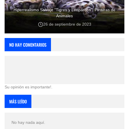
Hiperrealismo Salvaje "Tigres y Leopardos", Pinturas de
Animales
26 de septiembre de 2023
NO HAY COMENTARIOS
Su opinión es importante!.
MÁS LEÍDO
No hay nada aquí.