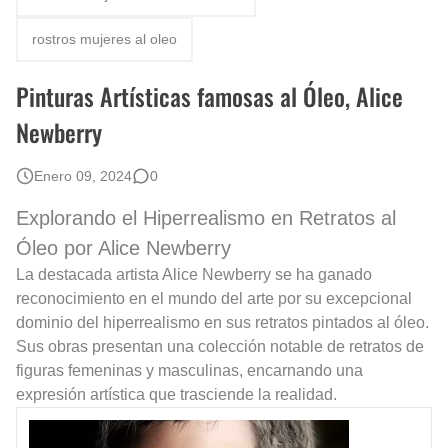
Rostros Bellos, La Perfección del Dibujo A Lápiz, Biryulina Vita
rostros mujeres al oleo
Fotos Artísticas de las Actrices de Hollywood Más Bellas del Mundo
Pinturas Artísticas famosas al Óleo, Alice
Que significan los cuadros de negras africanas?
Newberry
El mundo del arte en pintura surrealista
Enero 09, 2024
0
Explorando el Hiperrealismo en Retratos al
Óleo por Alice Newberry
La destacada artista Alice Newberry se ha ganado
reconocimiento en el mundo del arte por su excepcional
dominio del hiperrealismo en sus retratos pintados al óleo.
Sus obras presentan una colección notable de retratos de
figuras femeninas y masculinas, encarnando una
expresión artística que trasciende la realidad.