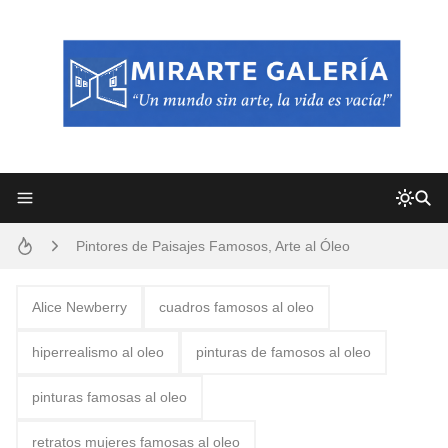
Frutas y Flores Para Colorear Imágenes
Pintores de Paisajes Famosos, Arte al Óleo
Dibujos para Colorear, una Actividad Divertida para Niños y Niñas
Alice Newberry
cuadros famosos al oleo
Dibujos Fáciles Para Pintar con Acrílico (Minimalismo Artístico)
hiperrealismo al oleo
pinturas de famosos al oleo
Convocatoria exposición itinerante "SEMILLAS DE ARMONÍA 2025"
pinturas famosas al oleo
San Valentín Dibujos a Lápiz del 14 de Febrero
retratos mujeres famosas al oleo