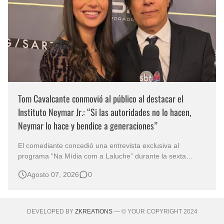
Tom Cavalcante conmovió al público al destacar el
Instituto Neymar Jr.: “Si las autoridades no lo hacen,
Neymar lo hace y bendice a generaciones”
El comediante concedió una entrevista exclusiva al
programa “Na Mídia com a Laluche” durante la sexta
edición de la Subasta del Instituto Neymar Jr., uno de los
Agosto 07, 2026
0
eventos benéficos más importantes de Brasil. En medio del
glamour de la sexta edición de la Subasta del Instituto
Neymar Jr., considerad…
DEVELOPED BY
ZKREATIONS
— © YOUR COPYRIGHT 2024