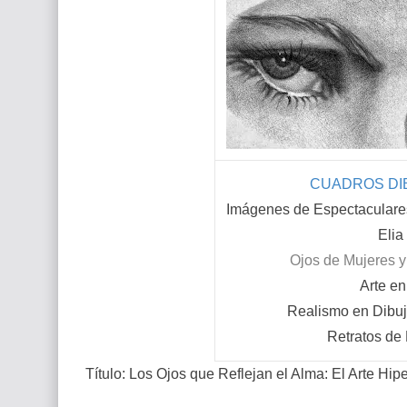
Que significan los cuadros de negras africana
El mundo del arte en pintura surrealista
CUADROS DIB
Imágenes de Espectaculare
Elia
Ojos de Mujeres 
Arte e
Realismo en Dibuj
Retratos de
Título: Los Ojos que Reflejan el Alma: El Arte Hip