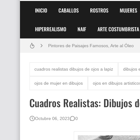
INICIO
CABALLOS
ROSTROS
MUJERES
HIPERREALISMO
NAIF
ARTE COSTUMBRISTA
Frutas y Flores Para Colorear Imágenes
Pintores de Paisajes Famosos, Arte al Óleo
Dibujos para Colorear, una Actividad Divertida
cuadros realistas dibujos de ojos a lapiz
dibujos 
Dibujos Fáciles Para Pintar con Acrílico (Minim
ojos de mujer en dibujos
ojos en dibujos artistico
Convocatoria exposición itinerante "SEMILL
Cuadros Realistas: Dibujos d
San Valentín Dibujos a Lápiz del 14 de Febrer
Rostros Bellos, La Perfección del Dibujo A Lápiz
Octubre 06, 2023
0
Fotos Artísticas de las Actrices de Hollywood