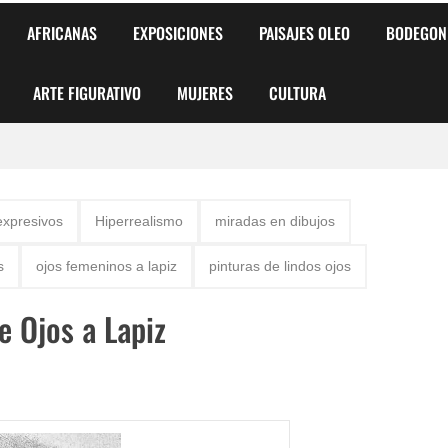
AFRICANAS
EXPOSICIONES
PAISAJES OLEO
BODEGON
ARTE FIGURATIVO
MUJERES
CULTURA
 para Niños y Niñas
expresivos
Hiperrealismo
miradas en dibujos
alismo Artístico)
s
ojos femeninos a lapiz
pinturas de lindos ojos
AS DE ARMONÍA 2025"
e Ojos a Lapiz
o
, Biryulina Vita
 Más Bellas del Mundo