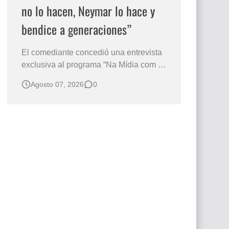
no lo hacen, Neymar lo hace y
bendice a generaciones”
El comediante concedió una entrevista
exclusiva al programa “Na Mídia com a
Laluche” durante la sexta edición de la
Agosto 07, 2026
0
Subasta del Instituto Neymar Jr., uno de
los eventos benéficos más importantes
de Brasil. En medio del glamour de la
sexta edición de la Subasta del Instituto
Neymar Jr., considerad…