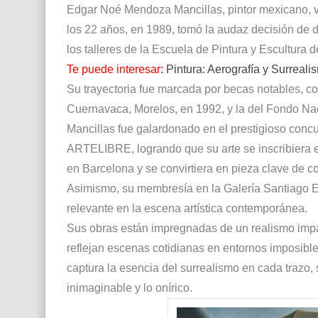
Edgar Noé Mendoza Mancillas, pintor mexicano, vi
El mundo del arte en pintura surrealista
los 22 años, en 1989, tomó la audaz decisión de d
los talleres de la Escuela de Pintura y Escultura d
Te puede interesar:
Pintura: Aerografía y Surreali
Su trayectoria fue marcada por becas notables, c
Cuernavaca, Morelos, en 1992, y la del Fondo Nac
Mancillas fue galardonado en el prestigioso concu
ARTELIBRE, logrando que su arte se inscribiera
en Barcelona y se convirtiera en pieza clave de 
Asimismo, su membresía en la Galería Santiago E
relevante en la escena artística contemporánea.
Sus obras están impregnadas de un realismo impa
reflejan escenas cotidianas en entornos imposibl
captura la esencia del surrealismo en cada trazo,
inimaginable y lo onírico.