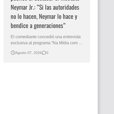
Neymar Jr.: “Si las autoridades
no lo hacen, Neymar lo hace y
bendice a generaciones”
El comediante concedió una entrevista
exclusiva al programa “Na Mídia com a
Laluche” durante la sexta edición de la
Agosto 07, 2026
0
Subasta del Instituto Neymar Jr., uno de
los eventos benéficos más importantes
de Brasil. En medio del glamour de la
sexta edición de la Subasta del Instituto
Neymar Jr., considerad…