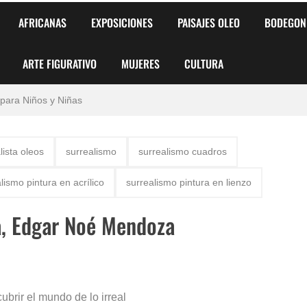
AFRICANAS
EXPOSICIONES
PAISAJES OLEO
BODEGON
ARTE FIGURATIVO
MUJERES
CULTURA
 para Niños y Niñas
alismo Artístico)
lista oleos
surrealismo
surrealismo cuadros
AS DE ARMONÍA 2025"
lismo pintura en acrílico
surrealismo pintura en lienzo
o
a, Edgar Noé Mendoza
, Biryulina Vita
 Más Bellas del Mundo
s?
brir el mundo de lo irreal