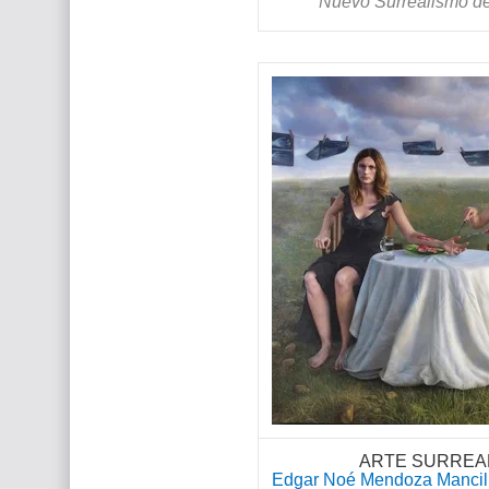
Nuevo Surrealismo d
ARTE SURREAL
Edgar Noé Mendoza Mancill