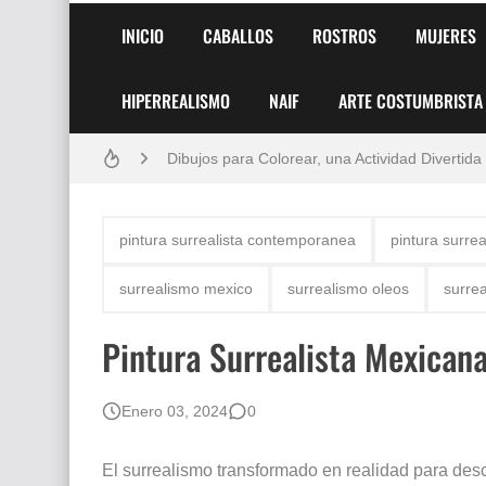
INICIO
CABALLOS
ROSTROS
MUJERES
Frutas y Flores Para Colorear Imágenes
HIPERREALISMO
NAIF
ARTE COSTUMBRISTA
Pintores de Paisajes Famosos, Arte al Óleo
Dibujos para Colorear, una Actividad Divertida
Dibujos Fáciles Para Pintar con Acrílico (Minim
pintura surrealista contemporanea
pintura surrea
Convocatoria exposición itinerante "SEMILL
surrealismo mexico
surrealismo oleos
surrea
San Valentín Dibujos a Lápiz del 14 de Febrer
Pintura Surrealista Mexican
Rostros Bellos, La Perfección del Dibujo A Lápiz
Fotos Artísticas de las Actrices de Hollywood
Enero 03, 2024
0
Que significan los cuadros de negras africana
El surrealismo transformado en realidad para descu