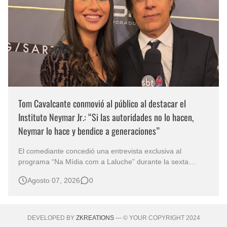
Tom Cavalcante conmovió al público al destacar el
Instituto Neymar Jr.: “Si las autoridades no lo hacen,
Neymar lo hace y bendice a generaciones”
El comediante concedió una entrevista exclusiva al
programa “Na Mídia com a Laluche” durante la sexta
edición de la Subasta del Instituto Neymar Jr., uno de los
Agosto 07, 2026
0
eventos benéficos más importantes de Brasil. En medio del
glamour de la sexta edición de la Subasta del Instituto
Neymar Jr., considerad…
DEVELOPED BY
ZKREATIONS
— © YOUR COPYRIGHT 2024