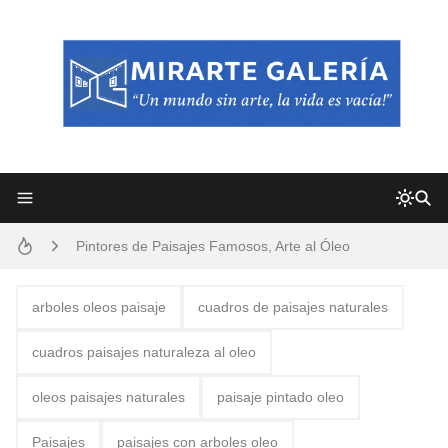
Frutas y Flores Para Colorear Imágenes
Pintores de Paisajes Famosos, Arte al Óleo
Dibujos para Colorear, una Actividad Divertida para Niños y Niñas
arboles oleos paisaje
cuadros de paisajes naturales
Dibujos Fáciles Para Pintar con Acrílico (Minimalismo Artístico)
cuadros paisajes naturaleza al oleo
Convocatoria exposición itinerante "SEMILLAS DE ARMONÍA 2025"
oleos paisajes naturales
paisaje pintado oleo
San Valentín Dibujos a Lápiz del 14 de Febrero
Paisajes
paisajes con arboles oleo