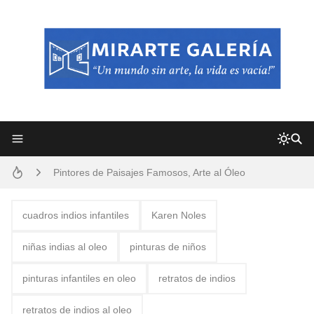
Frutas y Flores Para Colorear Imágenes
Pintores de Paisajes Famosos, Arte al Óleo
Dibujos para Colorear, una Actividad Divertida para Niños y Niñas
Dibujos Fáciles Para Pintar con Acrílico (Minimalismo Artístico)
cuadros indios infantiles
Karen Noles
Convocatoria exposición itinerante "SEMILLAS DE ARMONÍA 2025"
niñas indias al oleo
pinturas de niños
San Valentín Dibujos a Lápiz del 14 de Febrero
pinturas infantiles en oleo
retratos de indios
Rostros Bellos, La Perfección del Dibujo A Lápiz, Biryulina Vita
retratos de indios al oleo