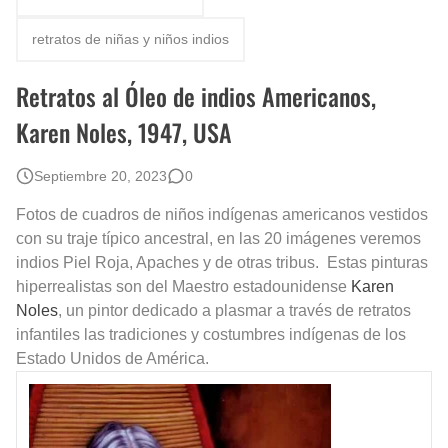
Fotos Artísticas de las Actrices de Hollywood Más Bellas del Mundo
retratos de niñas y niños indios
Que significan los cuadros de negras africanas?
Retratos al Óleo de indios Americanos,
El mundo del arte en pintura surrealista
Karen Noles, 1947, USA
Septiembre 20, 2023
0
Fotos de cuadros de niños indígenas americanos vestidos
con su traje típico ancestral, en las 20 imágenes veremos
indios Piel Roja, Apaches y de otras tribus.
Estas pinturas
hiperrealistas son del Maestro estadounidense
Karen
Noles
, un pintor dedicado a plasmar a través de retratos
infantiles las tradiciones y costumbres indígenas de los
Estado Unidos de América.