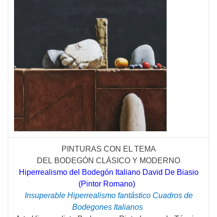
PINTURAS CON EL TEMA
DEL
BODEGÓN
CLÁSICO
Y MODERNO
Hiperrealismo del Bodegón Italiano David De Biasio
(Pintor Romano)
Insuperable Hiperrealismo fantástico Cuadros de
Bodegones Italianos