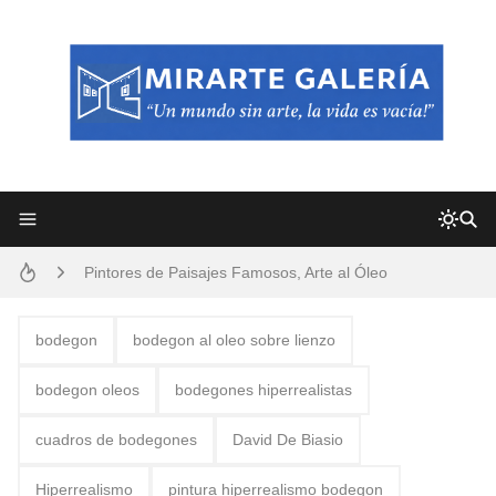
Frutas y Flores Para Colorear Imágenes
Pintores de Paisajes Famosos, Arte al Óleo
Dibujos para Colorear, una Actividad Divertida para Niños y Niñas
Dibujos Fáciles Para Pintar con Acrílico (Minimalismo Artístico)
bodegon
bodegon al oleo sobre lienzo
Convocatoria exposición itinerante "SEMILLAS DE ARMONÍA 2025"
bodegon oleos
bodegones hiperrealistas
San Valentín Dibujos a Lápiz del 14 de Febrero
cuadros de bodegones
David De Biasio
Rostros Bellos, La Perfección del Dibujo A Lápiz, Biryulina Vita
Hiperrealismo
pintura hiperrealismo bodegon