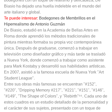
bodegones con un toque de realismo y delicadeza, De
Biasio ha dejado una huella indeleble en el mundo del
arte italiano y global.
Te puede interesar:
Bodegones de Membrillos en el
Hiperrealismo de Antonio Guzmán
De Biasio, estudió en la Academia de Bellas Artes en
Roma donde aprendió los métodos tradicionales de
pintura mientras formaba su propia voz contemporánea
única. Después de graduarse, comenzó a trabajar en
televisión como diseñador gráfico y más tarde se trasladó
a Nueva York, donde comenzó a trabajar como asistente
para Mark Kostaby y desarrolló sus habilidades artísticas.
En 2007, asistió a la famosa escuela de Nueva York "Art
Student League".
Entre sus obras más famosas se encuentran "#152",
"#220", "Dripping Memory #217", "#221", "#151", "#146",
"#149", "The Shape of Colors", y "Rebirth"⁵⁶. Cada uno de
estos cuadros es un estudio detallado de la personalidad y
el carácter de sus sujetos, presentado con un toque de