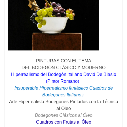
PINTURAS CON EL TEMA
DEL
BODEGÓN
CLÁSICO
Y MODERNO
Hiperrealismo del Bodegón Italiano David De Biasio
(Pintor Romano)
Insuperable Hiperrealismo fantástico Cuadros de
Bodegones Italianos
Arte Hiperrealista Bodegones Pintados con la Técnica
al Óleo
Bodegones Clásicos al Óleo
Cuadros con Frutas al Óleo