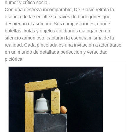
humor y crítica social.
Con una destreza incomparable, De Biasio retrata la
esencia de la sencillez a través de bodegones que
despiertan el asombro. Sus composiciones, donde
botellas, frutas y objetos cotidianos dialogan en un
silencio armonioso, capturan la esencia misma de la
realidad. Cada pincelada es una invitación a adentrarse
en un mundo de detallada perfección y veracidad
pictórica.