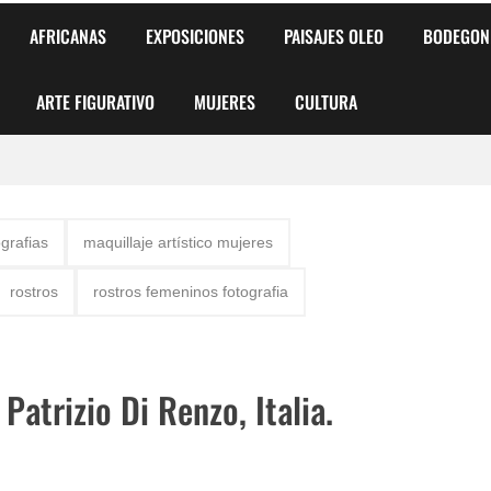
AFRICANAS
EXPOSICIONES
PAISAJES OLEO
BODEGON
ARTE FIGURATIVO
MUJERES
CULTURA
 para Niños y Niñas
ografias
maquillaje artístico mujeres
alismo Artístico)
rostros
rostros femeninos fotografia
AS DE ARMONÍA 2025"
o
Patrizio Di Renzo, Italia.
, Biryulina Vita
 Más Bellas del Mundo