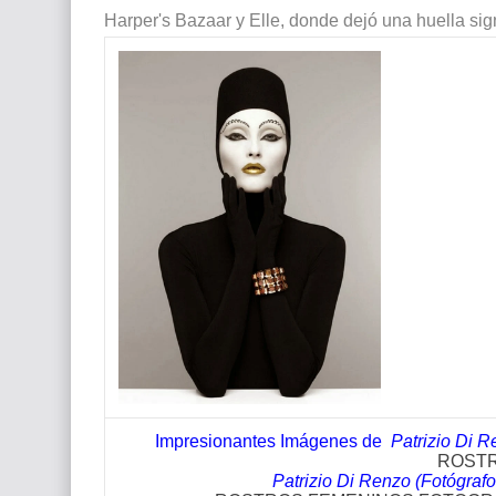
Harper's Bazaar y Elle, donde dejó una huella sig
Impresionantes Imágenes de
Patrizio Di Re
ROST
Patrizio Di Renzo (Fotógrafo 