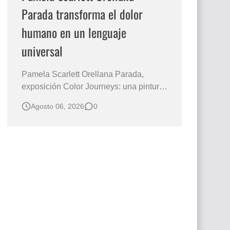
Parada transforma el dolor
humano en un lenguaje
universal
Pamela Scarlett Orellana Parada,
exposición Color Journeys: una pintura
que abraza la memoria y la dignidad La
Agosto 06, 2026
0
primera mirada basta para comprender
que algunas obras no necesitan
levantar la voz para permanecer en la
memoria. "Refuge in Your Mantle", de la
artista Pamela Scarlett Orella…