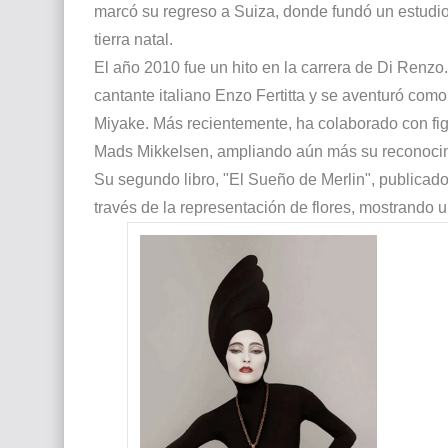
marcó su regreso a Suiza, donde fundó un estudio
tierra natal.
El año 2010 fue un hito en la carrera de Di Renzo
cantante italiano Enzo Fertitta y se aventuró como
Miyake. Más recientemente, ha colaborado con fi
Mads Mikkelsen, ampliando aún más su reconocimi
Su segundo libro, "El Sueño de Merlin", publicad
través de la representación de flores, mostrando u