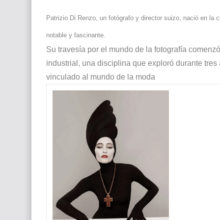
Que significan los cuadros de negras africana
Patrizio Di Renzo, un fotógrafo y director suizo, nació en la 
El mundo del arte en pintura surrealista
notable y fascinante.
Su travesía por el mundo de la fotografía comenzó 
industrial, una disciplina que exploró durante tr
vinculado al mundo de la moda