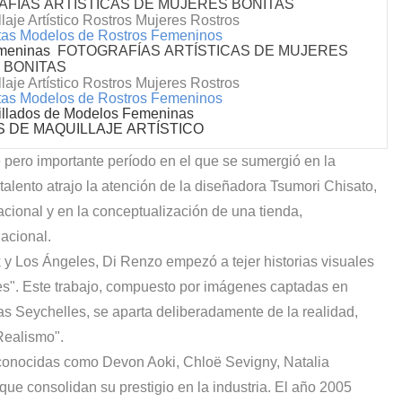
FÍAS ARTÍSTICAS DE MUJERES BONITAS
laje Artístico Rostros Mujeres Rostros
nitas Modelos de Rostros Femeninos
emeninas
FOTOGRAFÍAS ARTÍSTICAS DE MUJERES
BONITAS
laje Artístico Rostros Mujeres Rostros
nitas Modelos de Rostros Femeninos
illados de Modelos Femeninas
S DE MAQUILLAJE
ARTÍSTICO
 pero importante período en el que se sumergió en la
 talento atrajo la atención de la diseñadora Tsumori Chisato,
acional y en la conceptualización de una tienda,
nacional.
 y Los Ángeles, Di Renzo empezó a tejer historias visuales
ones". Este trabajo, compuesto por imágenes captadas en
as Seychelles, se aparta deliberadamente de la realidad,
 Realismo".
econocidas como Devon Aoki, Chloë Sevigny, Natalia
onsolidan su prestigio en la industria. El año 2005