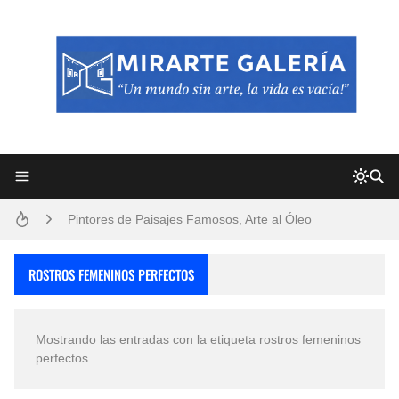
Frutas y Flores Para Colorear Imágenes
Pintores de Paisajes Famosos, Arte al Óleo
Dibujos para Colorear, una Actividad Divertida para Niños y Niñas
ROSTROS FEMENINOS PERFECTOS
Dibujos Fáciles Para Pintar con Acrílico (Minimalismo Artístico)
Mostrando las entradas con la etiqueta
rostros femeninos
Convocatoria exposición itinerante "SEMILLAS DE ARMONÍA 2025"
perfectos
San Valentín Dibujos a Lápiz del 14 de Febrero