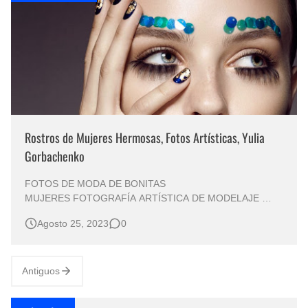
Rostros de Mujeres Hermosas, Fotos Artísticas, Yulia
Gorbachenko
FOTOS DE MODA DE BONITAS
MUJERES FOTOGRAFÍA ARTÍSTICA DE MODELAJE
Fotografía Artística Yulia Gorbachenko (Rostros
Agosto 25, 2023
0
Femeninos Perfectos) Arte/ Modelaje / Mujeres / Bonitas /
Rostros / Caras / Femeninas
LA FOTOGRAFÍA CONTEMPORÁNEA Y EL MODELAJE
FEMENINO FOTOGRAFÍA ARTÍSTICA DE ROSTROS
Antiguos
FEMENIN…