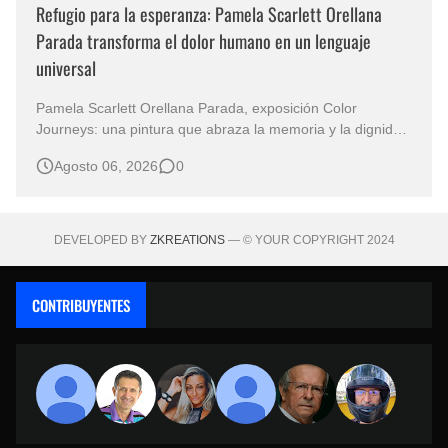
Refugio para la esperanza: Pamela Scarlett Orellana
Parada transforma el dolor humano en un lenguaje
universal
Pamela Scarlett Orellana Parada, exposición Color
Journeys: una pintura que abraza la memoria y la dignidad
La primera mirada basta para comprender que algunas
Agosto 06, 2026
0
obras no necesitan levantar la voz para permanecer en la
memoria. "Refuge in Your Mantle", de la artista Pamela
Scarlett Orella…
DEVELOPED BY
ZKREATIONS
— © YOUR COPYRIGHT 2024
CONTRIBUYENTES