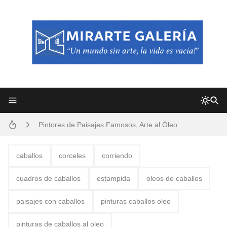
Frutas y Flores Para Colorear Imágenes
Pintores de Paisajes Famosos, Arte al Óleo
Dibujos para Colorear, una Actividad Divertida para Niños y Niñas
caballos
corceles
corriendo
Dibujos Fáciles Para Pintar con Acrílico (Minimalismo Artístico)
cuadros de caballos
estampida
oleos de caballos
Convocatoria exposición itinerante "SEMILLAS DE ARMONÍA 2025"
paisajes con caballos
pinturas caballos oleo
San Valentín Dibujos a Lápiz del 14 de Febrero
pinturas de caballos al oleo