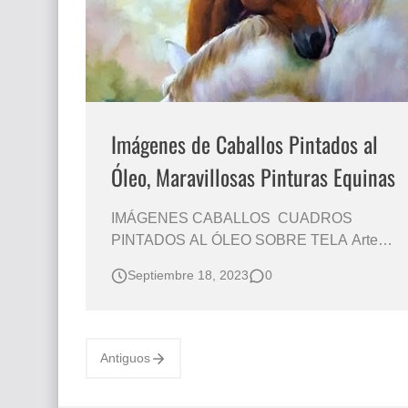
Imágenes de Caballos Pintados al
Óleo, Maravillosas Pinturas Equinas
IMÁGENES CABALLOS CUADROS
PINTADOS AL ÓLEO SOBRE TELA Arte
Pintados al Óleo Caballos Salvajes
Septiembre 18, 2023
0
Corriendo Pintor de caballos; Spartaco
Lombardo , 1958, Italia Realismo Cuadros
de Caballos Pintados al Óleo Paisajes con
Caballos Pintados al Óleo Pinturas al Óleo
Antiguos
de Caballos en Paisaj…