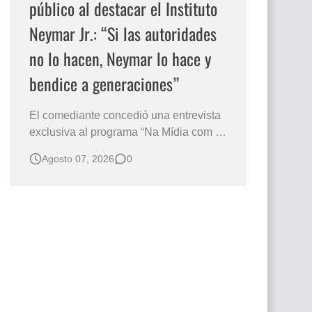
público al destacar el Instituto
Neymar Jr.: “Si las autoridades
no lo hacen, Neymar lo hace y
bendice a generaciones”
El comediante concedió una entrevista
exclusiva al programa “Na Mídia com a
Laluche” durante la sexta edición de la
Agosto 07, 2026
0
Subasta del Instituto Neymar Jr., uno de
los eventos benéficos más importantes
de Brasil. En medio del glamour de la
sexta edición de la Subasta del Instituto
Neymar Jr., considerad…