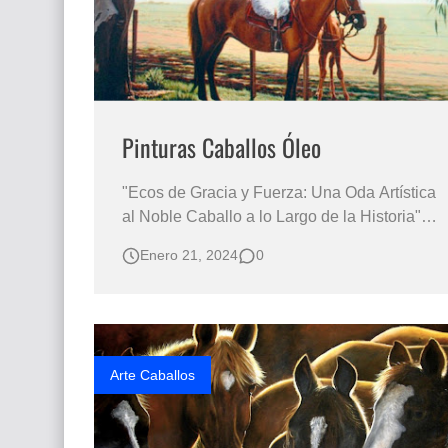
Pinturas Caballos Óleo
"Ecos de Gracia y Fuerza: Una Oda Artística
al Noble Caballo a lo Largo de la Historia"
Laminas de Dibujos de Caballos. Cuadros al
Enero 21, 2024
0
Óleo de Caballos Árabes, salvajes, y Criollos
en estilo moderno e hiperrealista PINTURAS
CABALLOS OLEO Caballos Pintados Óleo
Sobre Lienzo Pinturas de Cabal…
Arte Caballos