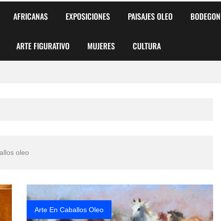
AFRICANAS
EXPOSICIONES
PAISAJES OLEO
BODEGON
ARTE FIGURATIVO
MUJERES
CULTURA
 para Niños y Niñas
alismo Artístico)
AS DE ARMONÍA 2025"
allos oleo
o
, Biryulina Vita
 Más Bellas del Mundo
Arte En Caballos Oleo