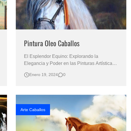
Pintura Oleo Caballos
El Esplendor Equino: Explorando la
Elegancia y Poder en las Pinturas Artísticas
de Caballos de Josefa de La Torre
Enero 19, 2024
0
PINTURAS OLEO CABALLOS Caballos
Pintados al Óleo Sobre Lienzo Pinturas de
Caballos Caballos Pintados al Óleo Una
Inmersión Profunda en los Retratos Realistas
y Cabezas de Caballos …
Arte Caballos