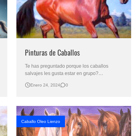
Pinturas de Caballos
Te has preguntado porque los caballos
salvajes les gusta estar en grupo?
PINTURAS DE CABALLOS Pinturas:
Enero 24, 2024
0
Caballos al Óleo Sobre Lienzo Caballos
Pintados al Óleo Por Armando Sánchez
Niño Cuadros de Caballos Pintados al Óleo
Los caballos salvajes tienden a formar
grupos sociales por varias razon…
Caballo Oleo Lienzo