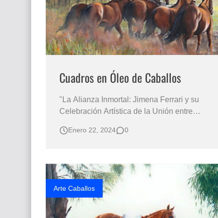
Cuadros en Óleo de Caballos
"La Alianza Inmortal: Jimena Ferrari y su
Celebración Artística de la Unión entre
Hombre y Caballo" CUADROS EN OLEO
Enero 22, 2024
0
DE CABALLOS Caballos Pintados al Óleo
Sobre Lienzo Cuadros de Caballos en el
campo Pintora Gimena Ferrari Pinturas de
paisajes con caballos pinturas realistas al
Óleo…
Arte Caballos