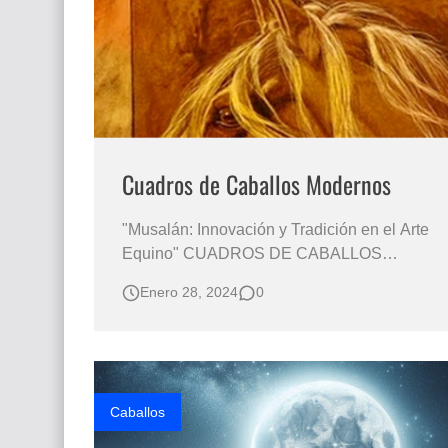
Que significan los cuadros de negras africana
El mundo del arte en pintura surrealista
Cuadros de Caballos Modernos
"Musalán: Innovación y Tradición en el Arte
Equino" CUADROS DE CABALLOS
MODERNOS Pintura Caballos Modernos
Enero 28, 2024
0
Arte: Caballos Óleo Arte Moderno Caballos
Pintor Musalan PINTURA CABALLOS
Caballos Pintados Caballos Modernos
Pintura "Explorando la Fusión de la Pintura
Equina y el Alqu…
Caballos