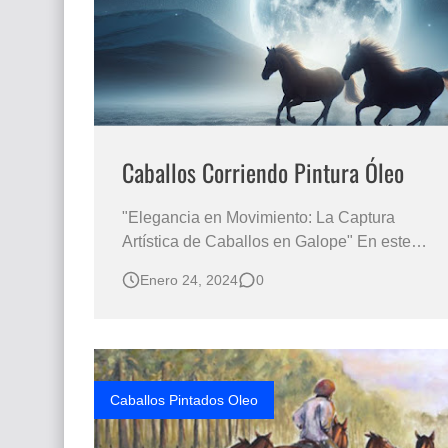
Caballos Corriendo Pintura Óleo
"Elegancia en Movimiento: La Captura
Artística de Caballos en Galope" En este
recorrido visual por el mundo del arte
Enero 24, 2024
0
contemporáneo, donde el hiperrealismo
cobra vida de manera sorprendente a través
de imágenes generadas por inteligencia
artificial. En este caso, nos sumergimos en la
visi…
Caballos Pintados Oleo