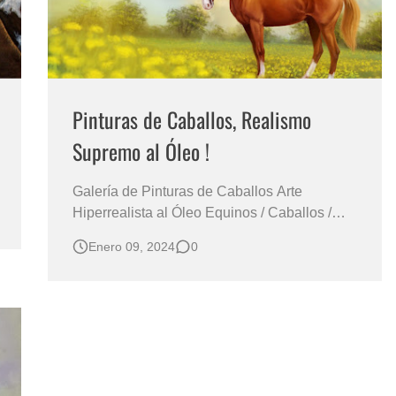
Pinturas de Caballos, Realismo
Supremo al Óleo !
Galería de Pinturas de Caballos Arte
Hiperrealista al Óleo Equinos / Caballos /
Cuarto de Milla / Arabes / Argentinos /
Enero 09, 2024
0
Colombianos / Mexicanos / USA
HIPERREALISMO SUPREMO EN LA
PINTURA DE ANIMALES (CABALLOS
HERMOSOS) Pintores Famosos de
Caballos al Óleo / Pintura Famosas de
Caballos A…