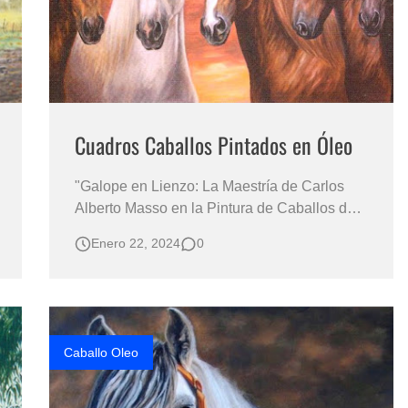
Cuadros Caballos Pintados en Óleo
"Galope en Lienzo: La Maestría de Carlos
Alberto Masso en la Pintura de Caballos de
Paso Fino" CABALLOS PINTADOS EN
Enero 22, 2024
0
OLEO Pinturas de Caballos al Óleo Sobre
Lienzo Cuadros de Caballos Carlos Masso
Pintor Colombiano Caballos Pintados en
Óleo "Un Viaje de Belleza Ecuestre: Ex…
Caballo Oleo