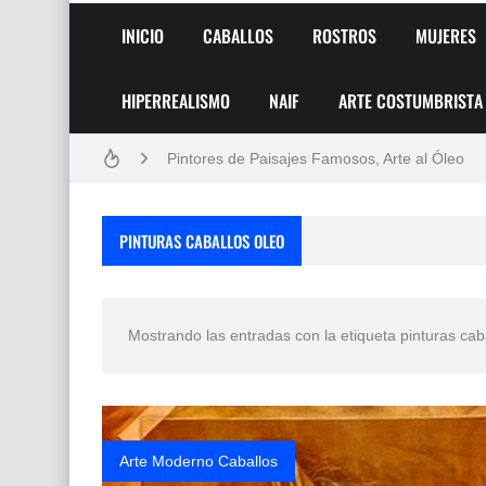
INICIO
CABALLOS
ROSTROS
MUJERES
HIPERREALISMO
NAIF
ARTE COSTUMBRISTA
Frutas y Flores Para Colorear Imágenes
Pintores de Paisajes Famosos, Arte al Óleo
Dibujos para Colorear, una Actividad Divertida
PINTURAS CABALLOS OLEO
Dibujos Fáciles Para Pintar con Acrílico (Minim
Convocatoria exposición itinerante "SEMILL
Mostrando las entradas con la etiqueta
pinturas cab
San Valentín Dibujos a Lápiz del 14 de Febrer
Rostros Bellos, La Perfección del Dibujo A Lápiz
Fotos Artísticas de las Actrices de Hollywood
Arte Moderno Caballos