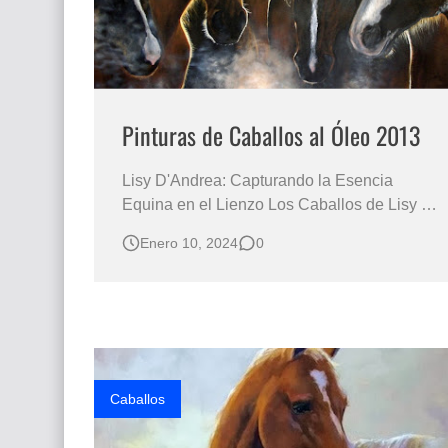
Pinturas de Caballos al Óleo 2013
Lisy D'Andrea: Capturando la Esencia
Equina en el Lienzo Los Caballos de Lisy D
´Andrea Pintura Artística de Caballos Pintura
Enero 10, 2024
0
de Animales Cuadros de Equino pintados al
Óleo Sobre Lienzo Serie caballos al óleo
Galopando a través de la Belleza de los
Caballos y Más Allá Lisy D'An…
Caballos