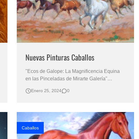
s?
Nuevas Pinturas Caballos
"Ecos de Galope: La Magnificencia Equina
en las Pinceladas de Mirarte Galería"
NUEVAS PINTURAS CABALLOS Caballos
Enero 25, 2024
0
Pintados al Óleo Sobre Lienzo Pintura
Caballos al Óleo Caballos pintura Óleo
Pintura al Óleo de Caballos caballos al Óleo
"Un Homenaje a la Elegancia: Explorando la
S…
Caballos