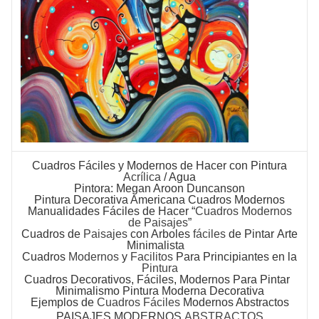
Cuadros Fáciles
y Modernos de Hacer con Pintura
Acrílica
/ Agua
Pintora: Megan Aroon Duncanson
Pintura Decorativa Americana Cuadros Modernos
Manualidades Fáciles de Hacer “
Cuadros Modernos
de Paisajes
”
Cuadros
de
Paisajes
con Arboles
fáciles
de Pintar
Arte
Minimalista
Cuadros
Modernos
y
Facilitos
Para Principiantes en la
Pintura
Cuadros Decorativos
, Fáciles, Modernos Para Pintar
Minimalismo
Pintura Moderna Decorativa
Ejemplos de
Cuadros Fáciles
Modernos Abstractos
PAISAJES MODERNOS
ABSTRACTOS