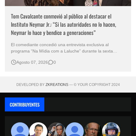
Tom Cavalcante conmovió al público al destacar el
Instituto Neymar Jr.: “Si las autoridades no lo hacen,
Neymar lo hace y bendice a generaciones”
El comediante concedió una entrevista exclusiva al
programa “Na Mídia com a Laluche” durante la sexta
edición de la Subasta del Instituto Neymar Jr., uno de los
Agosto 07, 2026
0
eventos benéficos más importantes de Brasil. En medio del
glamour de la sexta edición de la Subasta del Instituto
Neymar Jr., considerad…
DEVELOPED BY
ZKREATIONS
— © YOUR COPYRIGHT 2024
CONTRIBUYENTES