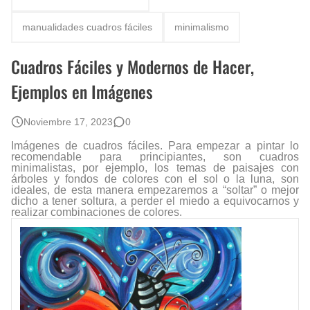
Rostros Bellos, La Perfección del Dibujo A Lápiz, Biryulina Vita
manualidades cuadros fáciles
minimalismo
Fotos Artísticas de las Actrices de Hollywood Más Bellas del Mundo
Cuadros Fáciles y Modernos de Hacer,
Que significan los cuadros de negras africanas?
Ejemplos en Imágenes
El mundo del arte en pintura surrealista
Noviembre 17, 2023
0
Imágenes de cuadros fáciles. Para empezar a pintar lo
recomendable para principiantes, son cuadros
minimalistas, por ejemplo, los temas de paisajes con
árboles y fondos de colores con el sol o la luna, son
ideales, de esta manera empezaremos a “soltar” o mejor
dicho a tener soltura, a perder el miedo a equivocarnos y
realizar combinaciones de colores.