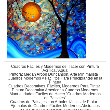
Cuadros Fáciles
y Modernos de Hacer con Pintura
Acrílica
/ Agua
Pintora: Megan Aroon Duncanson, Arte Minimalista
Cuadros
Modernos
y
Facilitos
Para Principiantes en la
Pintura
Cuadros Decorativos
, Fáciles, Modernos Para Pintar
Pintura Decorativa Americana Cuadros Modernos
Manualidades Fáciles de Hacer “
Cuadros Modernos
de Paisajes
”
Cuadros
de
Paisajes
con Arboles
fáciles
de Pintar
Ejemplos de
Cuadros Fáciles
Modernos Abstractos