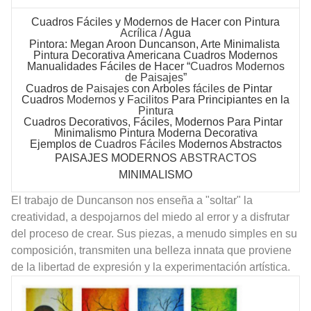
Cuadros Fáciles
y Modernos de Hacer con Pintura
Acrílica
/ Agua
Pintora: Megan Aroon Duncanson, Arte Minimalista
Pintura Decorativa Americana Cuadros Modernos
Manualidades Fáciles de Hacer “
Cuadros Modernos
de Paisajes
”
Cuadros
de
Paisajes
con Arboles
fáciles
de Pintar
Cuadros
Modernos
y
Facilitos
Para Principiantes en la
Pintura
Cuadros Decorativos
, Fáciles, Modernos Para Pintar
Minimalismo
Pintura Moderna Decorativa
Ejemplos de
Cuadros Fáciles
Modernos Abstractos
PAISAJES MODERNOS
ABSTRACTOS
MINIMALISMO
El trabajo de Duncanson nos enseña a "soltar" la
creatividad, a despojarnos del miedo al error y a disfrutar
del proceso de crear. Sus piezas, a menudo simples en su
composición, transmiten una belleza innata que proviene
de la libertad de expresión y la experimentación artística.