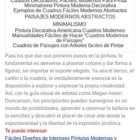
Cuadros Decorativos
, Fáciles, Modernos Para Pintar
Minimalismo
Pintura Moderna Decorativa
Ejemplos de
Cuadros Fáciles
Modernos Abstractos
PAISAJES MODERNOS
ABSTRACTOS
MINIMALISMO
Pintura Decorativa Americana Cuadros Modernos
Manualidades Fáciles de Hacer “
Cuadros Modernos
de Paisajes
”
Cuadros
de
Paisajes
con Arboles
fáciles
de Pintar
Para los que dan sus primeros pasos en la pintura, lo
fundamental es atreverse a plasmar colores y dar forma a
figuras, sin importar el soporte elegido. Ya sea el lienzo, el
cartón o la madera, lo verdaderamente esencial es la
disposición a explorar y expresar la propia creatividad.
Así, con la guía visual de artistas como Megan Aroon
Duncanson, los principiantes pueden sumergirse en un
mundo de posibilidades, aprender a observar la belleza en
la sencillez y descubrir el placer de crear arte desde la
espontaneidad y la libertad de la expresión pictórica.
Te puede interesar:
Fáciles Diseños de Interiores Pinturas Modernas y