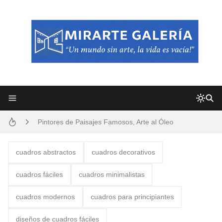
Frutas y Flores Para Colorear Imágenes
Pintores de Paisajes Famosos, Arte al Óleo
Dibujos para Colorear, una Actividad Divertida para Niños y Niñas
cuadros abstractos
cuadros decorativos
Dibujos Fáciles Para Pintar con Acrílico (Minimalismo Artístico)
cuadros fáciles
cuadros minimalistas
Convocatoria exposición itinerante "SEMILLAS DE ARMONÍA 2025"
cuadros modernos
cuadros para principiantes
San Valentín Dibujos a Lápiz del 14 de Febrero
diseños de cuadros fáciles