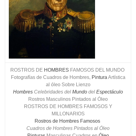
ROSTROS DE
HOMBRES
FAMOSOS DEL MUNDO
Fotografías de Cuadros de Hombres,
Pintura
Artística
al óleo Sobre Lienzo
Hombres
Celebridades del
Mundo
del
Espectáculo
Rostros Masculinos Pintados al Óleo
ROSTROS DE HOMBRES FAMOSOS Y
MILLONARIOS
Rostros de Hombres Famosos
Cuadros de Hombres Pintados al Óleo
Pinturas
Masculinas Cuadros en
Óleo