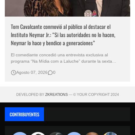
Tom Cavalcante conmovió al público al destacar el
Instituto Neymar Jr.: “Si las autoridades no lo hacen,
Neymar lo hace y bendice a generaciones”
El comediante concedió una entrevista exclusiva al
programa “Na Mídia com a Laluche” durante la sexta
edición de la Subasta del Instituto Neymar Jr., uno de los
Agosto 07, 2026
0
eventos benéficos más importantes de Brasil. En medio del
glamour de la sexta edición de la Subasta del Instituto
Neymar Jr., considerad…
DEVELOPED BY
ZKREATIONS
— © YOUR COPYRIGHT 2024
CONTRIBUYENTES