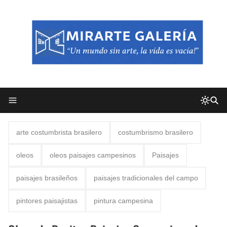
arte costumbrista brasilero
costumbrismo brasilero
oleos
oleos paisajes campesinos
Paisajes
paisajes brasileños
paisajes tradicionales del campo
pintores paisajistas
pintura campesina