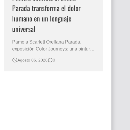
Parada transforma el dolor
humano en un lenguaje
universal
Pamela Scarlett Orellana Parada,
exposición Color Journeys: una pintura
que abraza la memoria y la dignidad La
Agosto 06, 2026
0
primera mirada basta para comprender
que algunas obras no necesitan
levantar la voz para permanecer en la
memoria. "Refuge in Your Mantle", de la
artista Pamela Scarlett Orella…