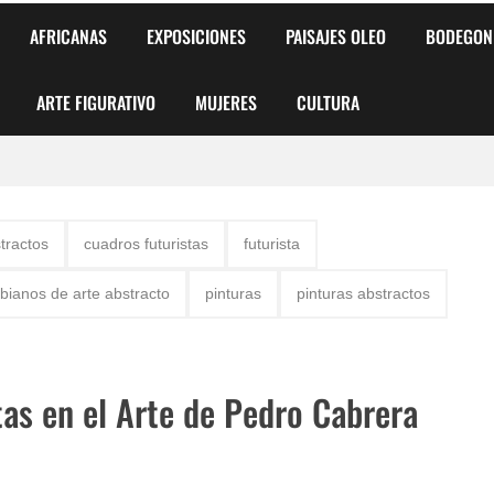
AFRICANAS
EXPOSICIONES
PAISAJES OLEO
BODEGON
ARTE FIGURATIVO
MUJERES
CULTURA
 para Niños y Niñas
tractos
cuadros futuristas
futurista
alismo Artístico)
bianos de arte abstracto
pinturas
pinturas abstractos
AS DE ARMONÍA 2025"
o
as en el Arte de Pedro Cabrera
, Biryulina Vita
 Más Bellas del Mundo