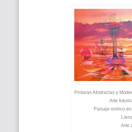
Que significan los cuadros de negras africana
El mundo del arte en pintura surrealista
Pinturas Abstractas y Moder
Arte futuri
Paisaje onírico en 
Lienz
Arte 