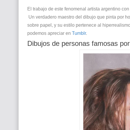
Que significan los cuadros de negras africana
El trabajo de este fenomenal artista argentino co
Un
verdadero maestro del dibujo que pinta por hob
El mundo del arte en pintura surrealista
sobre papel, y su estilo pertenece al hiperrealis
podemos apreciar en
Tumblr
.
Dibujos de personas famosas por 