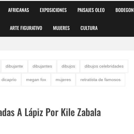
AFRICANAS
EXPOSICIONES
PAISAJES OLEO
BODEGON
ARTE FIGURATIVO
MUJERES
CULTURA
 para Niños y Niñas
dibujante
dibujantes
dibujos
dibujos celebridades
alismo Artístico)
o dicaprio
megan fox
mujeres
retratista de famosos
AS DE ARMONÍA 2025"
o
das A Lápiz Por Kile Zabala
, Biryulina Vita
 Más Bellas del Mundo