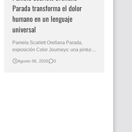
Parada transforma el dolor
humano en un lenguaje
universal
Pamela Scarlett Orellana Parada,
exposición Color Journeys: una pintura
que abraza la memoria y la dignidad La
Agosto 06, 2026
0
primera mirada basta para comprender
que algunas obras no necesitan
levantar la voz para permanecer en la
memoria. "Refuge in Your Mantle", de la
artista Pamela Scarlett Orella…