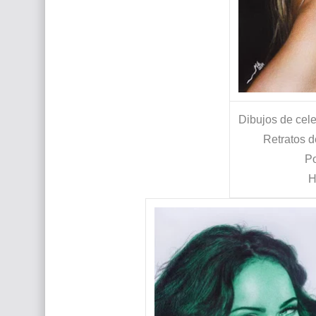
Dibujos de cel
Retratos d
Po
H