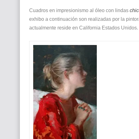
Que significan los cuadros de negras africana
Cuadros en impresionismo al óleo con lindas
chic
exhibo a continuación son realizadas por la pintor
El mundo del arte en pintura surrealista
actualmente reside en California Estados Unido