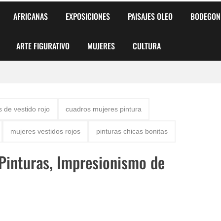
AFRICANAS
EXPOSICIONES
PAISAJES OLEO
BODEGON
ARTE FIGURATIVO
MUJERES
CULTURA
 para Niños y Niñas
 de vestido rojo
cuadros mujeres pintura
alismo Artístico)
mujeres vestidos rojos
pinturas chicas bonitas
AS DE ARMONÍA 2025"
 Pinturas, Impresionismo de
o
, Biryulina Vita
 Más Bellas del Mundo