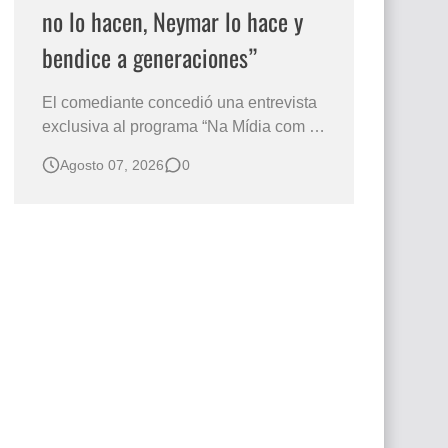
no lo hacen, Neymar lo hace y
bendice a generaciones”
El comediante concedió una entrevista
exclusiva al programa “Na Mídia com a
Laluche” durante la sexta edición de la
Agosto 07, 2026
0
Subasta del Instituto Neymar Jr., uno de
los eventos benéficos más importantes
de Brasil. En medio del glamour de la
sexta edición de la Subasta del Instituto
Neymar Jr., considerad…