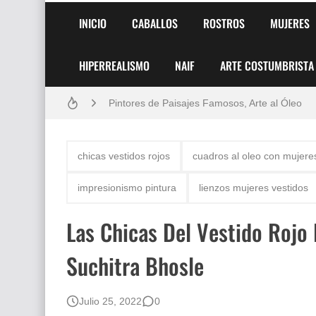
INICIO
CABALLOS
ROSTROS
MUJERES
HIPERREALISMO
NAIF
ARTE COSTUMBRISTA
Frutas y Flores Para Colorear Imágenes
Pintores de Paisajes Famosos, Arte al Óleo
Dibujos para Colorear, una Actividad Divertida
chicas vestidos rojos
cuadros al oleo con mujeres
Dibujos Fáciles Para Pintar con Acrílico (Minim
impresionismo pintura
lienzos mujeres vestidos
Convocatoria exposición itinerante "SEMILL
Las Chicas Del Vestido Rojo
San Valentín Dibujos a Lápiz del 14 de Febrer
Suchitra Bhosle
Rostros Bellos, La Perfección del Dibujo A Lápiz
Fotos Artísticas de las Actrices de Hollywood
Julio 25, 2022
0