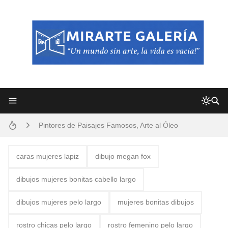
Frutas y Flores Para Colorear Imágenes
Pintores de Paisajes Famosos, Arte al Óleo
Dibujos para Colorear, una Actividad Divertida para Niños y Niñas
caras mujeres lapiz
dibujo megan fox
Dibujos Fáciles Para Pintar con Acrílico (Minimalismo Artístico)
dibujos mujeres bonitas cabello largo
Convocatoria exposición itinerante "SEMILLAS DE ARMONÍA 2025"
dibujos mujeres pelo largo
mujeres bonitas dibujos
San Valentín Dibujos a Lápiz del 14 de Febrero
rostro chicas pelo largo
rostro femenino pelo largo