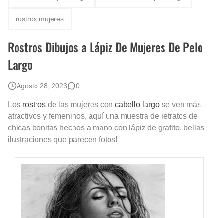
Rostros Bellos, La Perfección del Dibujo A Lápiz, Biryulina Vita
rostros mujeres
Fotos Artísticas de las Actrices de Hollywood Más Bellas del Mundo
Rostros Dibujos a Lápiz De Mujeres De Pelo
Que significan los cuadros de negras africanas?
Largo
El mundo del arte en pintura surrealista
Agosto 28, 2023
0
Los
rostros
de las mujeres con
cabello
largo
se ven más
atractivos y femeninos, aquí una muestra de retratos de
chicas bonitas hechos a mano con lápiz de grafito, bellas
ilustraciones que parecen fotos!