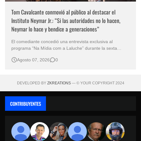
Tom Cavalcante conmovió al público al destacar el
Instituto Neymar Jr.: “Si las autoridades no lo hacen,
Neymar lo hace y bendice a generaciones”
El comediante concedió una entrevista exclusiva al
programa “Na Mídia com a Laluche” durante la sexta
edición de la Subasta del Instituto Neymar Jr., uno de los
Agosto 07, 2026
0
eventos benéficos más importantes de Brasil. En medio del
glamour de la sexta edición de la Subasta del Instituto
Neymar Jr., considerad…
DEVELOPED BY
ZKREATIONS
— © YOUR COPYRIGHT 2024
CONTRIBUYENTES