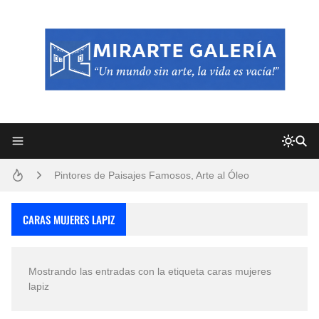
Frutas y Flores Para Colorear Imágenes
Pintores de Paisajes Famosos, Arte al Óleo
Dibujos para Colorear, una Actividad Divertida para Niños y Niñas
CARAS MUJERES LAPIZ
Dibujos Fáciles Para Pintar con Acrílico (Minimalismo Artístico)
Mostrando las entradas con la etiqueta
caras mujeres
Convocatoria exposición itinerante "SEMILLAS DE ARMONÍA 2025"
lapiz
San Valentín Dibujos a Lápiz del 14 de Febrero