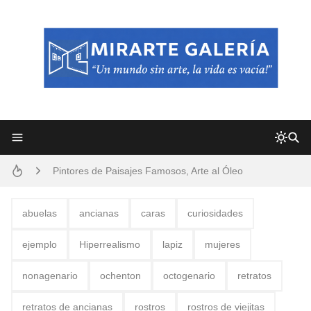
Frutas y Flores Para Colorear Imágenes
Pintores de Paisajes Famosos, Arte al Óleo
Dibujos para Colorear, una Actividad Divertida para Niños y Niñas
abuelas
ancianas
caras
curiosidades
Dibujos Fáciles Para Pintar con Acrílico (Minimalismo Artístico)
ejemplo
Hiperrealismo
lapiz
mujeres
Convocatoria exposición itinerante "SEMILLAS DE ARMONÍA 2025"
nonagenario
ochenton
octogenario
retratos
San Valentín Dibujos a Lápiz del 14 de Febrero
retratos de ancianas
rostros
rostros de viejitas