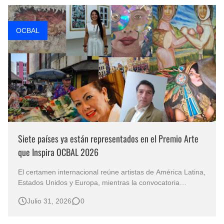
OCBAL
Siete países ya están representados en el Premio Arte
que Inspira OCBAL 2026
El certamen internacional reúne artistas de América Latina,
Estados Unidos y Europa, mientras la convocatoria
continúa abierta para nuevos participantes. El arte como
Julio 31, 2026
0
forma de expresión y diálogo cultural es el punto de
encuentro de los artistas que participan en el Premio Arte