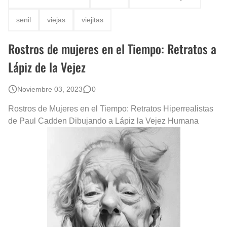
Rostros Bellos, La Perfección del Dibujo A Lápiz, Biryulina Vita
senil
viejas
viejitas
Fotos Artísticas de las Actrices de Hollywood Más Bellas del Mundo
Rostros de mujeres en el Tiempo: Retratos a
Que significan los cuadros de negras africanas?
Lápiz de la Vejez
El mundo del arte en pintura surrealista
Noviembre 03, 2023
0
Rostros de Mujeres en el Tiempo: Retratos Hiperrealistas
de Paul Cadden Dibujando a Lápiz la Vejez Humana