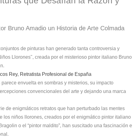
inturas que Desafían la Razón y
tor
Bruno Amadio un Historia de Arte Colmada
conjuntos de pinturas han generado tanta controversia y
os Llorones", creada por el misterioso pintor italiano Bruno
n.
cos Rey, Retratista Profesional de España
s parece envuelta en sombras y misterios, su impacto
percepciones convencionales del arte y dejando una marca
erie de enigmáticos retratos que han perturbado las mentes
los niños llorones, creados por el enigmático pintor italiano
golin o el “pintor maldito”, han suscitado una fascinación e
nal.