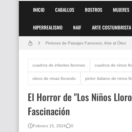
INICIO
CABALLOS
ROSTROS
MUJERES
HIPERREALISMO
NAIF
ARTE COSTUMBRISTA
Frutas y Flores Para Colorear Imágenes
Pintores de Paisajes Famosos, Arte al Óleo
Dibujos para Colorear, una Actividad Divertida
cuadros de infantes llorones
cuadros de ninos ll
Dibujos Fáciles Para Pintar con Acrílico (Minim
oleos de ninas llorando
pintor italiano de ninos l
Convocatoria exposición itinerante "SEMILL
El Horror de "Los Niños Lloro
San Valentín Dibujos a Lápiz del 14 de Febrer
Fascinación
Rostros Bellos, La Perfección del Dibujo A Lápiz
Fotos Artísticas de las Actrices de Hollywood
Febrero 15, 2024
0