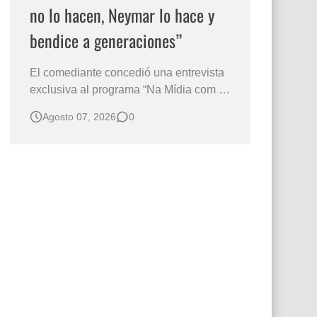
no lo hacen, Neymar lo hace y
bendice a generaciones”
El comediante concedió una entrevista
exclusiva al programa “Na Mídia com a
Laluche” durante la sexta edición de la
Agosto 07, 2026
0
Subasta del Instituto Neymar Jr., uno de
los eventos benéficos más importantes
de Brasil. En medio del glamour de la
sexta edición de la Subasta del Instituto
Neymar Jr., considerad…