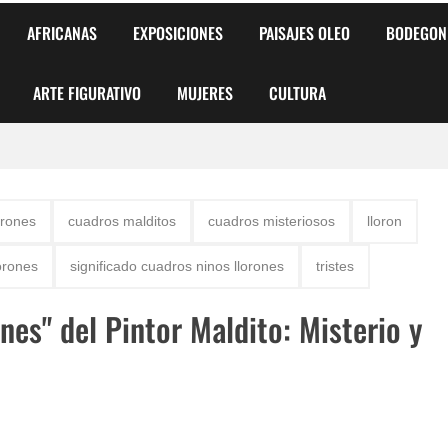
AFRICANAS
EXPOSICIONES
PAISAJES OLEO
BODEGON
ARTE FIGURATIVO
MUJERES
CULTURA
 para Niños y Niñas
orones
cuadros malditos
cuadros misteriosos
lloron
alismo Artístico)
lorones
significado cuadros ninos llorones
tristes
AS DE ARMONÍA 2025"
nes" del Pintor Maldito: Misterio y
o
, Biryulina Vita
 Más Bellas del Mundo