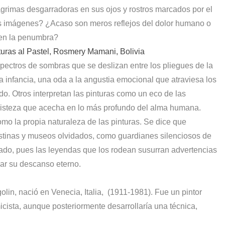
grimas desgarradoras en sus ojos y rostros marcados por el
tas imágenes? ¿Acaso son meros reflejos del dolor humano o
 en la penumbra?
nturas al Pastel, Rosmery Mamani, Bolivia
pectros de sombras que se deslizan entre los pliegues de la
a infancia, una oda a la angustia emocional que atraviesa los
. Otros interpretan las pinturas como un eco de las
tristeza que acecha en lo más profundo del alma humana.
omo la propia naturaleza de las pinturas. Se dice que
estinas y museos olvidados, como guardianes silenciosos de
dado, pues las leyendas que los rodean susurran advertencias
ar su descanso eterno.
in, nació en Venecia, Italia,
(1911-1981). Fue un pintor
cista, aunque posteriormente desarrollaría una técnica,