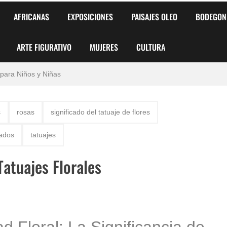
AFRICANAS
EXPOSICIONES
PAISAJES OLEO
BODEGON
ARTE FIGURATIVO
MUJERES
CULTURA
 para Niños y Niñas
alismo Artístico)
s
rosas
significado del tatuaje de flores
AS DE ARMONÍA 2025"
cados
tatuajes
o
Tatuajes Florales
, Biryulina Vita
 Más Bellas del Mundo
s?
d Floral: La Significancia de