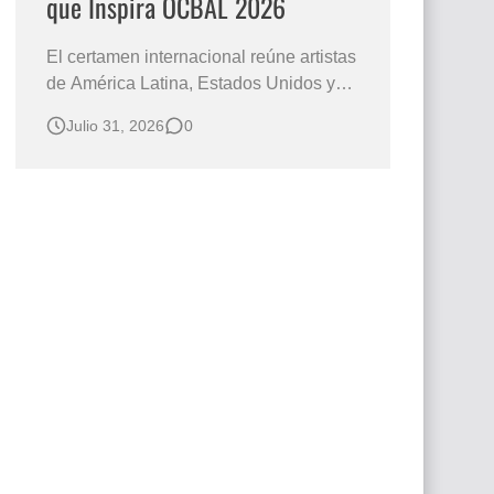
que Inspira OCBAL 2026
El certamen internacional reúne artistas
de América Latina, Estados Unidos y
Europa, mientras la convocatoria
Julio 31, 2026
0
continúa abierta para nuevos
participantes. El arte como forma de
expresión y diálogo cultural es el punto
de encuentro de los artistas que
participan en el Premio Arte que Inspira
OCBAL 2…