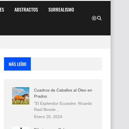
ES
ABSTRACTOS
SURREALISMO
MÁS LEÍDO
Cuadros de Caballos al Óleo en
Prados
"El Esplendor Ecuestre: Ricardo
Raúl Bossie…
Enero 28, 2024