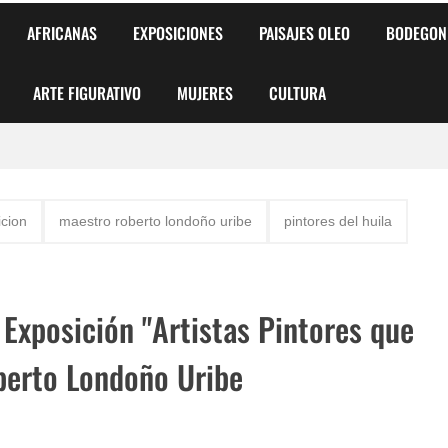
AFRICANAS
EXPOSICIONES
PAISAJES OLEO
BODEGON
ARTE FIGURATIVO
MUJERES
CULTURA
 para Niños y Niñas
icion
maestro roberto londoño uribe
pintores del huila
alismo Artístico)
AS DE ARMONÍA 2025"
 Exposición "Artistas Pintores que
o
berto Londoño Uribe
, Biryulina Vita
 Más Bellas del Mundo