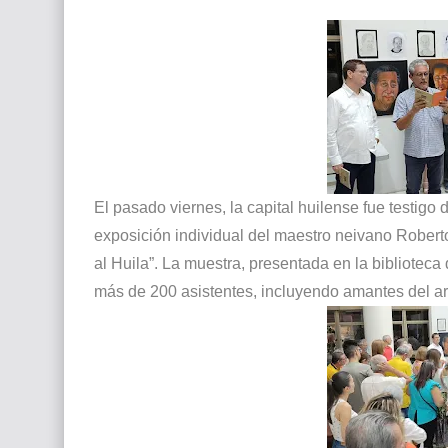
Que significan los cuadros de negras africana
El mundo del arte en pintura surrealista
El pasado viernes, la capital huilense fue testigo 
exposición individual del maestro neivano Robert
al Huila”. La muestra, presentada en la bibliotec
más de 200 asistentes, incluyendo amantes del art