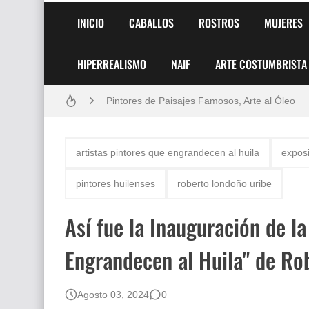
INICIO
CABALLOS
ROSTROS
MUJERES
HIPERREALISMO
NAIF
ARTE COSTUMBRISTA
Frutas y Flores Para Colorear Imágenes
Pintores de Paisajes Famosos, Arte al Óleo
Dibujos para Colorear, una Actividad Divertida
artistas pintores que engrandecen al huila
expos
Dibujos Fáciles Para Pintar con Acrílico (Minim
pintores huilenses
roberto londoño uribe
Convocatoria exposición itinerante "SEMILL
Así fue la Inauguración de la
San Valentín Dibujos a Lápiz del 14 de Febrer
Engrandecen al Huila" de Ro
Rostros Bellos, La Perfección del Dibujo A Lápiz
Fotos Artísticas de las Actrices de Hollywood
Agosto 03, 2024
0