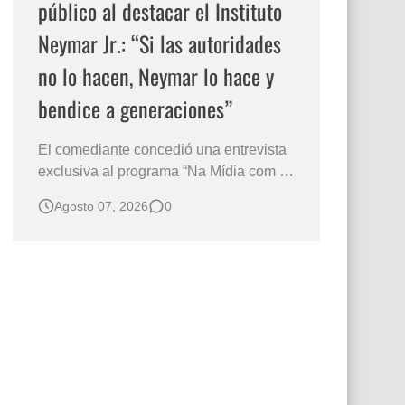
público al destacar el Instituto
Neymar Jr.: “Si las autoridades
no lo hacen, Neymar lo hace y
bendice a generaciones”
El comediante concedió una entrevista
exclusiva al programa “Na Mídia com a
Laluche” durante la sexta edición de la
Agosto 07, 2026
0
Subasta del Instituto Neymar Jr., uno de
los eventos benéficos más importantes
de Brasil. En medio del glamour de la
sexta edición de la Subasta del Instituto
Neymar Jr., considerad…