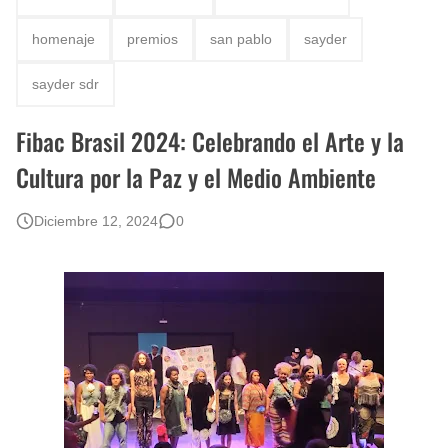
Rostros Bellos, La Perfección del Dibujo A Lápiz, Biryulina Vita
homenaje
premios
san pablo
sayder
Fotos Artísticas de las Actrices de Hollywood Más Bellas del Mundo
sayder sdr
Que significan los cuadros de negras africanas?
Fibac Brasil 2024: Celebrando el Arte y la
El mundo del arte en pintura surrealista
Cultura por la Paz y el Medio Ambiente
Diciembre 12, 2024
0