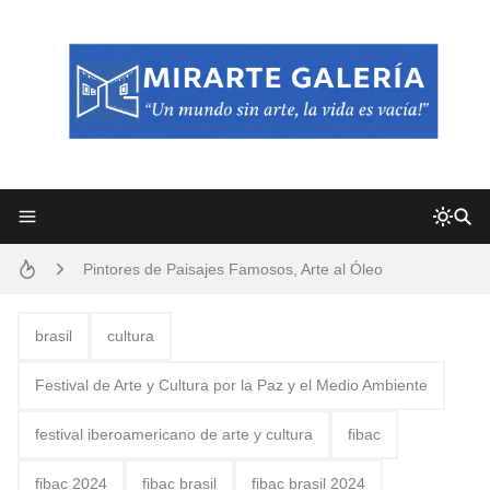
Frutas y Flores Para Colorear Imágenes
Pintores de Paisajes Famosos, Arte al Óleo
Dibujos para Colorear, una Actividad Divertida para Niños y Niñas
brasil
cultura
Dibujos Fáciles Para Pintar con Acrílico (Minimalismo Artístico)
Festival de Arte y Cultura por la Paz y el Medio Ambiente
Convocatoria exposición itinerante "SEMILLAS DE ARMONÍA 2025"
festival iberoamericano de arte y cultura
fibac
San Valentín Dibujos a Lápiz del 14 de Febrero
fibac 2024
fibac brasil
fibac brasil 2024