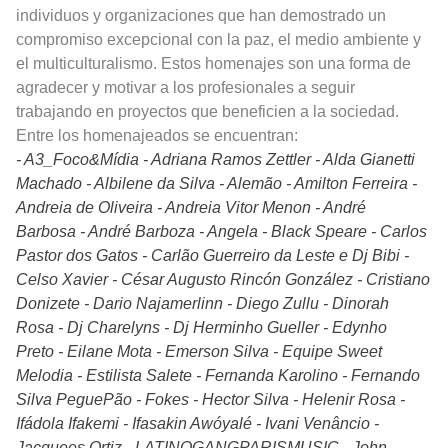
individuos y organizaciones que han demostrado un
compromiso excepcional con la paz, el medio ambiente y
el multiculturalismo. Estos homenajes son una forma de
agradecer y motivar a los profesionales a seguir
trabajando en proyectos que beneficien a la sociedad.
Entre los homenajeados se encuentran:
- A3_Foco&Mídia
- Adriana Ramos Zettler
- Alda Gianetti
Machado
- Albilene da Silva
- Alemão
- Amilton Ferreira
-
Andreia de Oliveira
- Andreia Vitor Menon
- André
Barbosa
- André Barboza
- Angela
- Black Speare
- Carlos
Pastor dos Gatos
- Carlão Guerreiro da Leste e Dj Bibi
-
Celso Xavier
- César Augusto Rincón González
- Cristiano
Donizete
- Dario Najamerlinn
- Diego Zullu
- Dinorah
Rosa
- Dj Charelyns
- Dj Herminho Gueller
- Edynho
Preto
- Eilane Mota
- Emerson Silva
- Equipe Sweet
Melodia
- Estilista Salete
- Fernanda Karolino
- Fernando
Silva PeguePão
- Fokes
- Hector Silva
- Helenir Rosa
-
Ifádola Ifakemi
- Ifasakin Awóyalé
- Ivani Venâncio
-
Jacquees Ortiz - LATINOGANGPARISMUSIC
- John