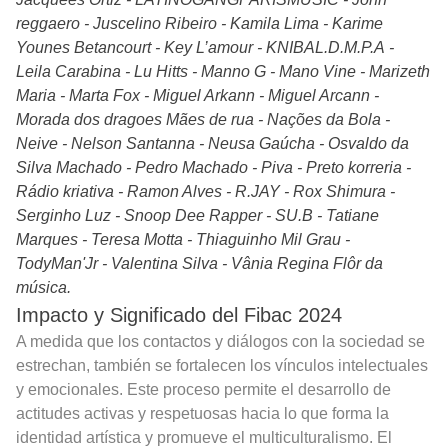
reggaero
- Juscelino Ribeiro
- Kamila Lima
- Karime
Younes Betancourt
- Key L’amour
- KNIBAL.D.M.P.A
-
Leila Carabina
- Lu Hitts
- Manno G
- Mano Vine
- Marizeth
Maria
- Marta Fox
- Miguel Arkann
- Miguel Arcann
-
Morada dos dragoes Mães de rua
- Nações da Bola
-
Neive
- Nelson Santanna
- Neusa Gaúcha
- Osvaldo da
Silva Machado
- Pedro Machado
- Piva
- Preto korreria
-
Rádio kriativa
- Ramon Alves
- R.JAY
- Rox Shimura
-
Serginho Luz
- Snoop Dee Rapper
- SU.B
- Tatiane
Marques
- Teresa Motta
- Thiaguinho Mil Grau
-
TodyMan'Jr
- Valentina Silva
- Vânia Regina Flôr da
música.
Impacto y Significado del Fibac 2024
A medida que los contactos y diálogos con la sociedad se
estrechan, también se fortalecen los vínculos intelectuales
y emocionales. Este proceso permite el desarrollo de
actitudes activas y respetuosas hacia lo que forma la
identidad artística y promueve el multiculturalismo. El