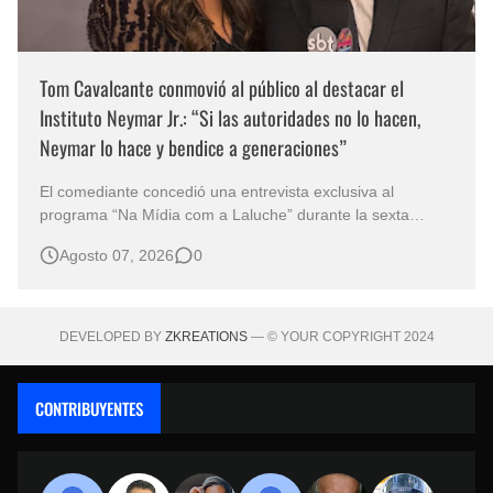
Tom Cavalcante conmovió al público al destacar el
Instituto Neymar Jr.: “Si las autoridades no lo hacen,
Neymar lo hace y bendice a generaciones”
El comediante concedió una entrevista exclusiva al
programa “Na Mídia com a Laluche” durante la sexta
edición de la Subasta del Instituto Neymar Jr., uno de los
Agosto 07, 2026
0
eventos benéficos más importantes de Brasil. En medio del
glamour de la sexta edición de la Subasta del Instituto
Neymar Jr., considerad…
DEVELOPED BY
ZKREATIONS
— © YOUR COPYRIGHT 2024
CONTRIBUYENTES