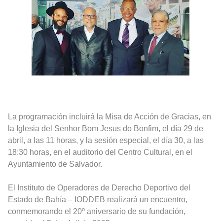
Rostros Bellos, La Perfección del Dibujo A Lápiz, Biryulina Vita
Fotos Artísticas de las Actrices de Hollywood Más Bellas del Mundo
Que significan los cuadros de negras africanas?
El mundo del arte en pintura surrealista
La programación incluirá la Misa de Acción de Gracias, en
la Iglesia del Senhor Bom Jesus do Bonfim, el día 29 de
abril, a las 11 horas, y la sesión especial, el día 30, a las
18:30 horas, en el auditorio del Centro Cultural, en el
Ayuntamiento de Salvador.
El Instituto de Operadores de Derecho Deportivo del
Estado de Bahía – IODDEB realizará un encuentro,
conmemorando el 20º aniversario de su fundación,