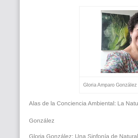
Que significan los cuadros de negras africana
El mundo del arte en pintura surrealista
Gloria Amparo González G
Alas de la Conciencia Ambiental: La Nat
González
Gloria González: Una Sinfonía de Natural