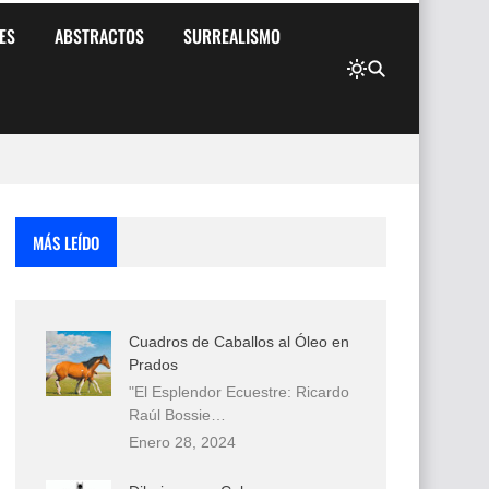
ES
ABSTRACTOS
SURREALISMO
MÁS LEÍDO
Cuadros de Caballos al Óleo en
Prados
"El Esplendor Ecuestre: Ricardo
Raúl Bossie…
Enero 28, 2024