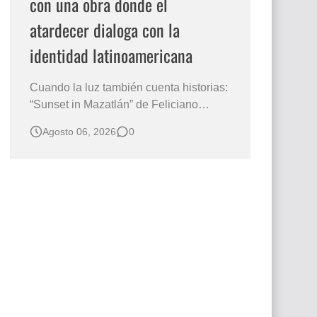
con una obra donde el
atardecer dialoga con la
identidad latinoamericana
Cuando la luz también cuenta historias:
“Sunset in Mazatlán” de Feliciano
Hurtado viajará de México al mundo
Agosto 06, 2026
0
Hay obras que no solo representan un
paisaje; también contienen una manera
de comprender el mundo. En Sunset in
Mazatlán, realizada en óleo sobre
lienzo, el artista mexicano Feliciano
Hurt…