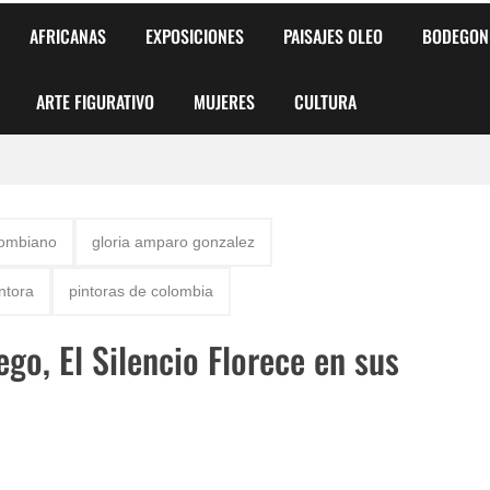
AFRICANAS
EXPOSICIONES
PAISAJES OLEO
BODEGON
ARTE FIGURATIVO
MUJERES
CULTURA
 para Niños y Niñas
lombiano
gloria amparo gonzalez
alismo Artístico)
ntora
pintoras de colombia
AS DE ARMONÍA 2025"
go, El Silencio Florece en sus
o
, Biryulina Vita
 Más Bellas del Mundo