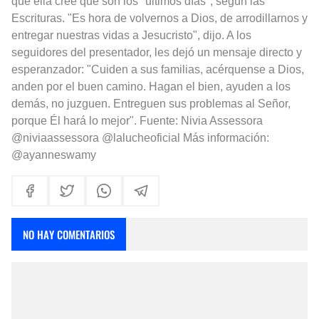
que ella cree que son los "últimos días", según las
Escrituras. "Es hora de volvernos a Dios, de arrodillarnos y
entregar nuestras vidas a Jesucristo", dijo. A los
seguidores del presentador, les dejó un mensaje directo y
esperanzador: "Cuiden a sus familias, acérquense a Dios,
anden por el buen camino. Hagan el bien, ayuden a los
demás, no juzguen. Entreguen sus problemas al Señor,
porque Él hará lo mejor". Fuente: Nivia Assessora
@niviaassessora @lalucheoficial Más información:
@ayanneswamy
NO HAY COMENTARIOS