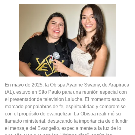
San Valentín Dibujos a Lápiz del 14 de Febrero
Rostros Bellos, La Perfección del Dibujo A Lápiz, Biryulina Vita
Fotos Artísticas de las Actrices de Hollywood Más Bellas del Mundo
Que significan los cuadros de negras africanas?
El mundo del arte en pintura surrealista
En mayo de 2025, la Obispa Ayanne Swamy, de Arapiraca
(AL), estuvo en São Paulo para una reunión especial con
el presentador de televisión Laluche. El momento estuvo
marcado por palabras de fe, espiritualidad y compromiso
con el propósito de evangelizar. La Obispa reafirmó su
llamado ministerial, destacando la importancia de difundir
el mensaje del Evangelio, especialmente a la luz de lo