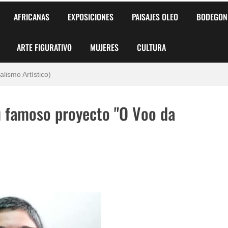
AFRICANAS
EXPOSICIONES
PAISAJES OLEO
BODEGON
ARTE FIGURATIVO
MUJERES
CULTURA
 para Niños y Niñas
alismo Artístico)
AS DE ARMONÍA 2025"
u famoso proyecto "O Voo da
o
, Biryulina Vita
 Más Bellas del Mundo
s?