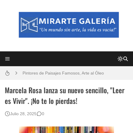
Frutas y Flores Para Colorear Imágenes
Pintores de Paisajes Famosos, Arte al Óleo
Dibujos para Colorear, una Actividad Divertida para Niños y Niñas
Marcela Rosa lanza su nuevo sencillo, "Leer
es Vivir". ¡No te lo pierdas!
Dibujos Fáciles Para Pintar con Acrílico (Minimalismo Artístico)
Julio 28, 2025
0
Convocatoria exposición itinerante "SEMILLAS DE ARMONÍA 2025"
San Valentín Dibujos a Lápiz del 14 de Febrero