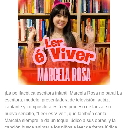
Rostros Bellos, La Perfección del Dibujo A Lápiz, Biryulina Vita
Fotos Artísticas de las Actrices de Hollywood Más Bellas del Mundo
Que significan los cuadros de negras africanas?
El mundo del arte en pintura surrealista
¡La polifacética escritora infantil Marcela Rosa no para! La
escritora, modelo, presentadora de televisión, actriz,
cantante y compositora está en proceso de lanzar su
nuevo sencillo, "Leer es Viver", que también canta.
Marcela siempre le da un toque lúdico a sus obras, y la
canción busca animar a los niños a leer de forma lúdica.