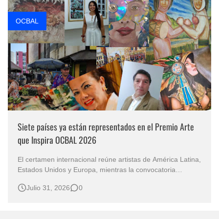
OCBAL
Siete países ya están representados en el Premio Arte
que Inspira OCBAL 2026
El certamen internacional reúne artistas de América Latina,
Estados Unidos y Europa, mientras la convocatoria
continúa abierta para nuevos participantes. El arte como
Julio 31, 2026
0
forma de expresión y diálogo cultural es el punto de
encuentro de los artistas que participan en el Premio Arte
que Inspira OCBAL 2…