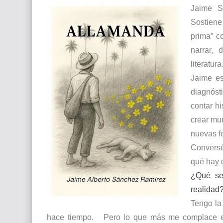
Jaime S
Que significan los cuadros de negras africana
Sostien
El mundo del arte en pintura surrealista
prima” c
narrar, 
literatura
Jaime es
diagnóst
contar hi
crear mu
nuevas f
Conversé
qué hay 
¿Qué se
realidad
Tengo la
hace tiempo.
Pero lo que más me complace es