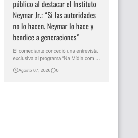
público al destacar el Instituto
Neymar Jr.: “Si las autoridades
no lo hacen, Neymar lo hace y
bendice a generaciones”
El comediante concedió una entrevista
exclusiva al programa “Na Mídia com a
Laluche” durante la sexta edición de la
Agosto 07, 2026
0
Subasta del Instituto Neymar Jr., uno de
los eventos benéficos más importantes
de Brasil. En medio del glamour de la
sexta edición de la Subasta del Instituto
Neymar Jr., considerad…