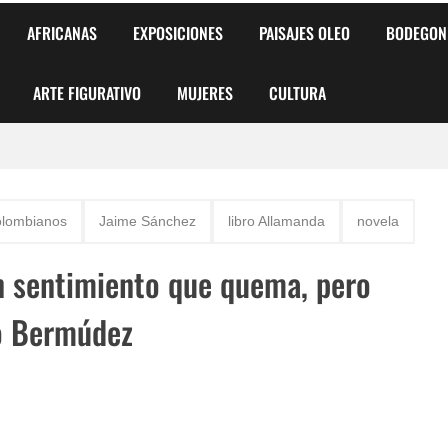
AFRICANAS
EXPOSICIONES
PAISAJES OLEO
BODEGON
ARTE FIGURATIVO
MUJERES
CULTURA
 para Niños y Niñas
colombianos
Jaime Sánchez
libro Allamanda
novela
alismo Artístico)
n sentimiento que quema, pero
AS DE ARMONÍA 2025"
io Bermúdez
o
, Biryulina Vita
 Más Bellas del Mundo