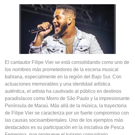
Rostros Bellos, La Perfección del Dibujo A Lápiz, Biryulina Vita
Fotos Artísticas de las Actrices de Hollywood Más Bellas del Mundo
Que significan los cuadros de negras africanas?
El mundo del arte en pintura surrealista
El cantautor Filipe Vier se está consolidando como uno de
los nombres más prometedores de la escena musical
bahiana, especialmente en la región del Bajo Sur. Con
actuaciones memorables y una identidad artística
auténtica, el artista ha cautivado al público en destinos
paradisíacos como Morro de São Paulo y la impresionante
Península de Maraú. Más allá de la música, la trayectoria
de Filipe Vier se caracteriza por un fuerte compromiso con
las causas socioambientales. Uno de los ejemplos más
destacados es su participación en la iniciativa de Pesca
Femenina, que promueve el turismo comunitario