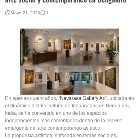
Rostros Bellos, La Perfección del Dibujo A Lápiz, Biryulina Vita
Mayo 21, 2026
0
Fotos Artísticas de las Actrices de Hollywood Más Bellas del Mundo
Que significan los cuadros de negras africanas?
El mundo del arte en pintura surrealista
En apenas cuatro años, “
Navarasa Gallery Art
”, ubicada en
el dinámico distrito cultural de Indiranagar, en Bengaluru,
India, se ha convertido en uno de los espacios
independientes más comentados dentro de la escena
emergente del arte contemporáneo asiático.
La propuesta artística, enfocada en temas sociales,