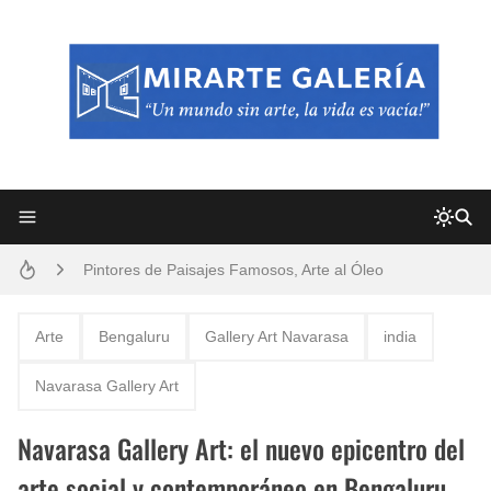
Frutas y Flores Para Colorear Imágenes
Pintores de Paisajes Famosos, Arte al Óleo
Dibujos para Colorear, una Actividad Divertida para Niños y Niñas
Arte
Bengaluru
Gallery Art Navarasa
india
Dibujos Fáciles Para Pintar con Acrílico (Minimalismo Artístico)
Navarasa Gallery Art
Convocatoria exposición itinerante "SEMILLAS DE ARMONÍA 2025"
Navarasa Gallery Art: el nuevo epicentro del
San Valentín Dibujos a Lápiz del 14 de Febrero
arte social y contemporáneo en Bengaluru