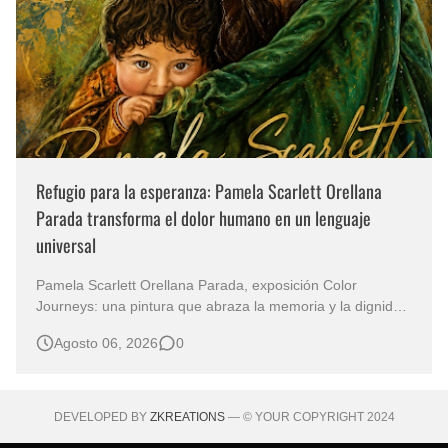
Refugio para la esperanza: Pamela Scarlett Orellana
Parada transforma el dolor humano en un lenguaje
universal
Pamela Scarlett Orellana Parada, exposición Color
Journeys: una pintura que abraza la memoria y la dignidad
La primera mirada basta para comprender que algunas
Agosto 06, 2026
0
obras no necesitan levantar la voz para permanecer en la
memoria. "Refuge in Your Mantle", de la artista Pamela
Scarlett Orella…
DEVELOPED BY
ZKREATIONS
— © YOUR COPYRIGHT 2024