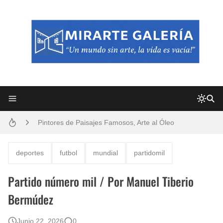
Frutas y Flores Para Colorear Imágenes
Pintores de Paisajes Famosos, Arte al Óleo
Dibujos para Colorear, una Actividad Divertida para Niños y Niñas
deportes
futbol
mundial
partidomil
Dibujos Fáciles Para Pintar con Acrílico (Minimalismo Artístico)
Partido número mil / Por Manuel Tiberio
Convocatoria exposición itinerante "SEMILLAS DE ARMONÍA 2025"
Bermúdez
San Valentín Dibujos a Lápiz del 14 de Febrero
Junio 22, 2026
0