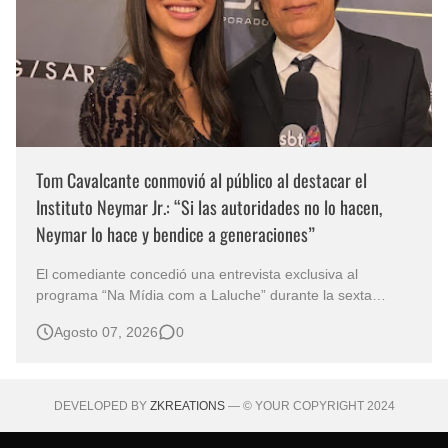
Tom Cavalcante conmovió al público al destacar el
Instituto Neymar Jr.: “Si las autoridades no lo hacen,
Neymar lo hace y bendice a generaciones”
El comediante concedió una entrevista exclusiva al
programa “Na Mídia com a Laluche” durante la sexta
edición de la Subasta del Instituto Neymar Jr., uno de los
Agosto 07, 2026
0
eventos benéficos más importantes de Brasil. En medio del
glamour de la sexta edición de la Subasta del Instituto
Neymar Jr., considerad…
DEVELOPED BY
ZKREATIONS
— © YOUR COPYRIGHT 2024