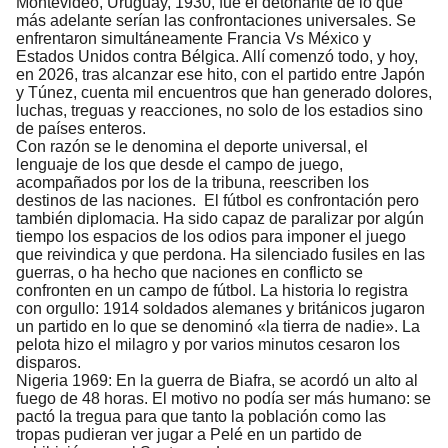
Montevideo, Uruguay, 1930, fue el detonante de lo que
más adelante serían las confrontaciones universales. Se
enfrentaron simultáneamente Francia Vs México y
Estados Unidos contra Bélgica. Allí comenzó todo, y hoy,
en 2026, tras alcanzar ese hito, con el partido entre Japón
y Túnez, cuenta mil encuentros que han generado dolores,
luchas, treguas y reacciones, no solo de los estadios sino
de países enteros.
Con razón se le denomina el deporte universal, el
lenguaje de los que desde el campo de juego,
acompañados por los de la tribuna, reescriben los
destinos de las naciones.
El fútbol es confrontación pero
también diplomacia. Ha sido capaz de paralizar por algún
tiempo los espacios de los odios para imponer el juego
que reivindica y que perdona. Ha silenciado fusiles en las
guerras, o ha hecho que naciones en conflicto se
confronten en un campo de fútbol. La historia lo registra
con orgullo: 1914 soldados alemanes y británicos jugaron
un partido en lo que se denominó «la tierra de nadie». La
pelota hizo el milagro y por varios minutos cesaron los
disparos.
Nigeria 1969: En la guerra de Biafra, se acordó un alto al
fuego de 48 horas. El motivo no podía ser más humano: se
pactó la tregua para que tanto la población como las
tropas pudieran ver jugar a Pelé en un partido de