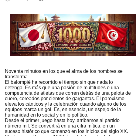
Rostros Bellos, La Perfección del Dibujo A Lápiz, Biryulina Vita
Fotos Artísticas de las Actrices de Hollywood Más Bellas del Mundo
Que significan los cuadros de negras africanas?
El mundo del arte en pintura surrealista
Noventa minutos en los que el alma de los hombres se
transforma
El balompié ha recorrido el tiempo sin que nada lo
detenga. Es más que una pasión de multitudes o una
competencia de atletas que corren detrás de una pelota de
cuero, coreados por cientos de gargantas. El paroxismo
eleva los cánticos y la celebración cuando alguno de los
equipos marca un gol. Es, en esencia, un espejo de la
humanidad en lo social y en lo político.
Desde el primer juego hasta hoy, arribamos al partido
número mil. Se convertirá en una cifra mítica, en un
suceso histórico que comenzó en los inicios del siglo XX.