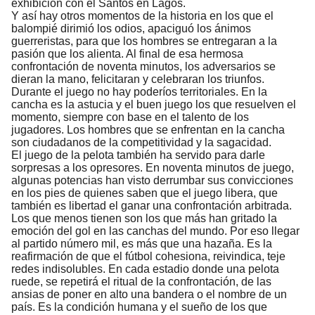
exhibición con el Santos en Lagos.
Y así hay otros momentos de la historia en los que el
balompié dirimió los odios, apaciguó los ánimos
guerreristas, para que los hombres se entregaran a la
pasión que los alienta. Al final de esa hermosa
confrontación de noventa minutos, los adversarios se
dieran la mano, felicitaran y celebraran los triunfos.
Durante el juego no hay poderíos territoriales. En la
cancha es la astucia y el buen juego los que resuelven el
momento, siempre con base en el talento de los
jugadores. Los hombres que se enfrentan en la cancha
son ciudadanos de la competitividad y la sagacidad.
El juego de la pelota también ha servido para darle
sorpresas a los opresores. En noventa minutos de juego,
algunas potencias han visto derrumbar sus convicciones
en los pies de quienes saben que el juego libera, que
también es libertad el ganar una confrontación arbitrada.
Los que menos tienen son los que más han gritado la
emoción del gol en las canchas del mundo. Por eso llegar
al partido número mil, es más que una hazaña. Es la
reafirmación de que el fútbol cohesiona, reivindica, teje
redes indisolubles. En cada estadio donde una pelota
ruede, se repetirá el ritual de la confrontación, de las
ansias de poner en alto una bandera o el nombre de un
país. Es la condición humana y el sueño de los que