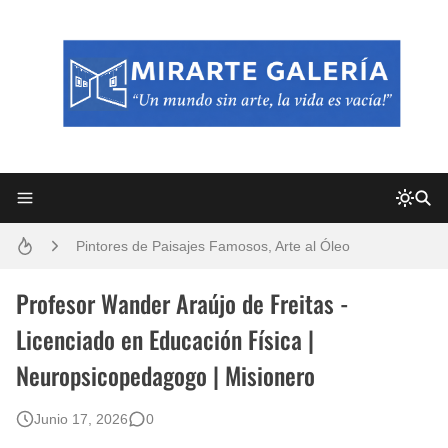
Frutas y Flores Para Colorear Imágenes
Pintores de Paisajes Famosos, Arte al Óleo
Dibujos para Colorear, una Actividad Divertida para Niños y Niñas
Profesor Wander Araújo de Freitas -
Licenciado en Educación Física |
Dibujos Fáciles Para Pintar con Acrílico (Minimalismo Artístico)
Neuropsicopedagogo | Misionero
Convocatoria exposición itinerante "SEMILLAS DE ARMONÍA 2025"
Junio 17, 2026
0
San Valentín Dibujos a Lápiz del 14 de Febrero