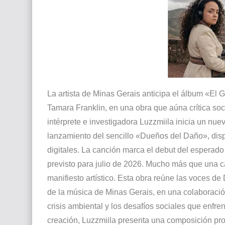
Que significan los cuadros de negras africana
El mundo del arte en pintura surrealista
La artista de Minas Gerais anticipa el álbum «El 
Tamara Franklin, en una obra que aúna crítica soc
intérprete e investigadora Luzzmiila inicia un nuev
lanzamiento del sencillo «Dueños del Daño», disp
digitales. La canción marca el debut del esperad
previsto para julio de 2026. Mucho más que una
manifiesto artístico. Esta obra reúne las voces d
de la música de Minas Gerais, en una colaboración 
crisis ambiental y los desafíos sociales que enfren
creación, Luzzmiila presenta una composición pr