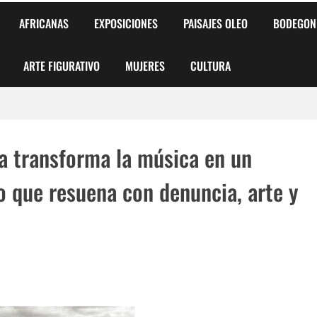
AFRICANAS
EXPOSICIONES
PAISAJES OLEO
BODEGON
ARTE FIGURATIVO
MUJERES
CULTURA
 para Niños y Niñas
a transforma la música en un
alismo Artístico)
lo que resuena con denuncia, arte y
AS DE ARMONÍA 2025"
o
, Biryulina Vita
 Más Bellas del Mundo