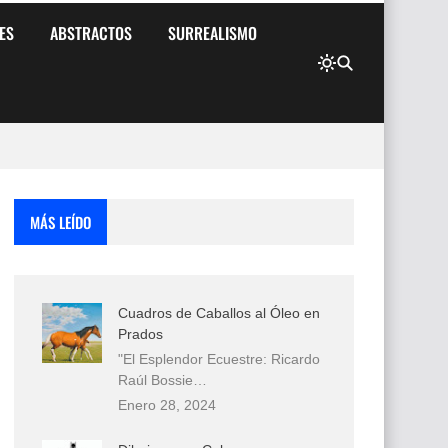
ES
ABSTRACTOS
SURREALISMO
MÁS LEÍDO
Cuadros de Caballos al Óleo en
Prados
"El Esplendor Ecuestre: Ricardo
Raúl Bossie…
Enero 28, 2024