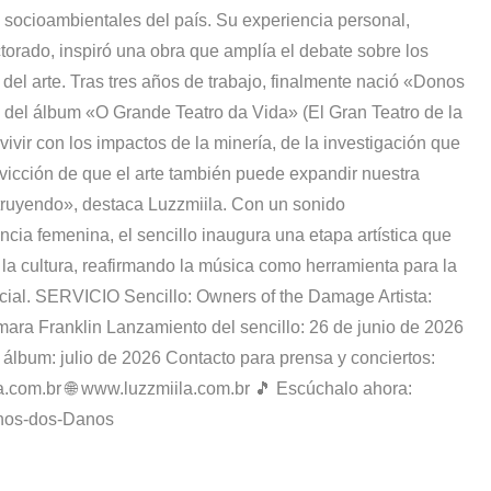
socioambientales del país. Su experiencia personal,
torado, inspiró una obra que amplía el debate sobre los
el arte. Tras tres años de trabajo, finalmente nació «Donos
 del álbum «O Grande Teatro da Vida» (El Gran Teatro de la
ivir con los impactos de la minería, de la investigación que
nvicción de que el arte también puede expandir nuestra
ruyendo», destaca Luzzmiila. Con un sonido
ncia femenina, el sencillo inaugura una etapa artística que
 y la cultura, reafirmando la música como herramienta para la
ocial. SERVICIO Sencillo: Owners of the Damage Artista:
mara Franklin Lanzamiento del sencillo: 26 de junio de 2026
álbum: julio de 2026 Contacto para prensa y conciertos:
.com.br 🌐 www.luzzmiila.com.br 🎵 Escúchalo ahora:
onos-dos-Danos