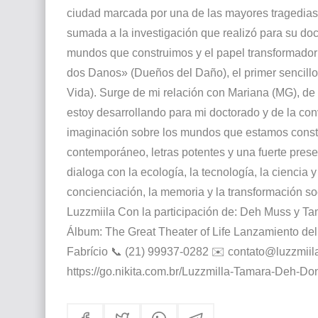
ciudad marcada por una de las mayores tragedias 
sumada a la investigación que realizó para su doc
mundos que construimos y el papel transformador d
dos Danos» (Dueños del Daño), el primer sencillo
Vida). Surge de mi relación con Mariana (MG), de v
estoy desarrollando para mi doctorado y de la co
imaginación sobre los mundos que estamos const
contemporáneo, letras potentes y una fuerte prese
dialoga con la ecología, la tecnología, la ciencia
concienciación, la memoria y la transformación s
Luzzmiila Con la participación de: Deh Muss y Ta
Álbum: The Great Theater of Life Lanzamiento del 
Fabrício 📞 (21) 99937-0282 ✉️ contato@luzzmiila
https://go.nikita.com.br/Luzzmilla-Tamara-Deh-D