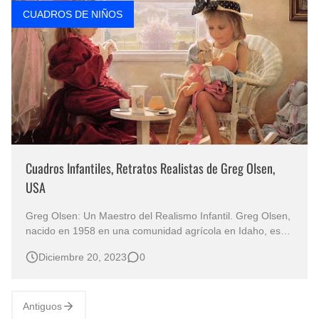
CUADROS DE NIÑOS
Cuadros Infantiles, Retratos Realistas de Greg Olsen,
USA
Greg Olsen: Un Maestro del Realismo Infantil. Greg Olsen,
nacido en 1958 en una comunidad agrícola en Idaho, es
un artista prolífico y diverso, pero es más famoso por sus
Diciembre 20, 2023
0
representaciones de Jesucristo. Artista del Retrato Artístico
al óleo “Greg Olsen”, Pintor realista de Provo, Utah, EEUU
R…
Antiguos