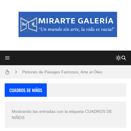
Frutas y Flores Para Colorear Imágenes
Pintores de Paisajes Famosos, Arte al Óleo
Dibujos para Colorear, una Actividad Divertida para Niños y Niñas
CUADROS DE NIÑOS
Dibujos Fáciles Para Pintar con Acrílico (Minimalismo Artístico)
Mostrando las entradas con la etiqueta
CUADROS DE
Convocatoria exposición itinerante "SEMILLAS DE ARMONÍA 2025"
NIÑOS
San Valentín Dibujos a Lápiz del 14 de Febrero