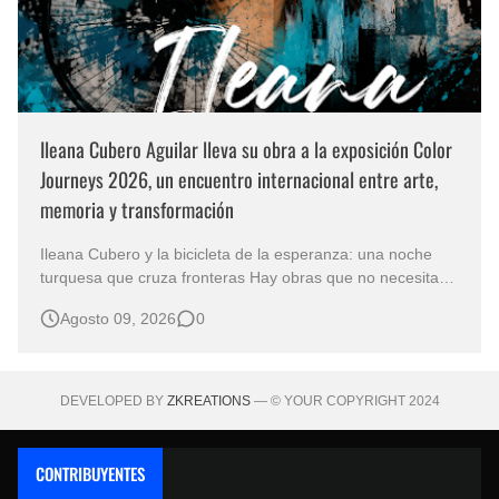
Ileana Cubero Aguilar lleva su obra a la exposición Color
Journeys 2026, un encuentro internacional entre arte,
memoria y transformación
Ileana Cubero y la bicicleta de la esperanza: una noche
turquesa que cruza fronteras Hay obras que no necesitan
representar un lugar específico para hablarnos de un
Agosto 09, 2026
0
mundo reconocible. En Noche turqueza, de la artista
costarricense Ileana Cubero Aguilar, una bicicleta parece
avanzar entre fragment…
DEVELOPED BY
ZKREATIONS
— © YOUR COPYRIGHT 2024
CONTRIBUYENTES