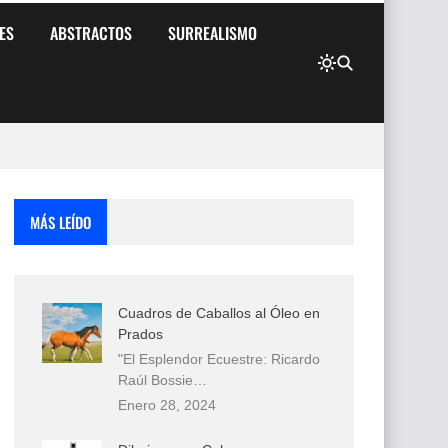
ES
ABSTRACTOS
SURREALISMO
MÁS LEÍDO
Cuadros de Caballos al Óleo en
Prados
"El Esplendor Ecuestre: Ricardo
Raúl Bossie…
Enero 28, 2024