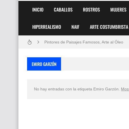
INICIO
CABALLOS
ROSTROS
MUJERES
HIPERREALISMO
NAIF
ARTE COSTUMBRISTA
Frutas y Flores Para Colorear Imágenes
Pintores de Paisajes Famosos, Arte al Óleo
Dibujos para Colorear, una Actividad Divertida
EMIRO GARZÓN
Dibujos Fáciles Para Pintar con Acrílico (Minim
Convocatoria exposición itinerante "SEMILL
No hay entradas con la etiqueta
Emiro Garzón
.
Most
San Valentín Dibujos a Lápiz del 14 de Febrer
Rostros Bellos, La Perfección del Dibujo A Lápiz
Fotos Artísticas de las Actrices de Hollywood