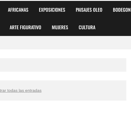
AFRICANAS
EXPOSICIONES
PAISAJES OLEO
BODEGON
ARTE FIGURATIVO
MUJERES
CULTURA
 para Niños y Niñas
alismo Artístico)
AS DE ARMONÍA 2025"
rar todas las entradas
o
, Biryulina Vita
 Más Bellas del Mundo