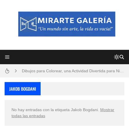
Frutas y Flores Para Colorear Imágenes
Pintores de Paisajes Famosos, Arte al Óleo
Dibujos para Colorear, una Actividad Divertida para Niños y Niñas
Dibujos Fáciles Para Pintar con Acrílico (Minimalismo Artístico)
JAKOB BOGDANI
Convocatoria exposición itinerante "SEMILLAS DE ARMONÍA 2025"
No hay entradas con la etiqueta
Jakob Bogdani
.
Mostrar
San Valentín Dibujos a Lápiz del 14 de Febrero
todas las entradas
Rostros Bellos, La Perfección del Dibujo A Lápiz, Biryulina Vita