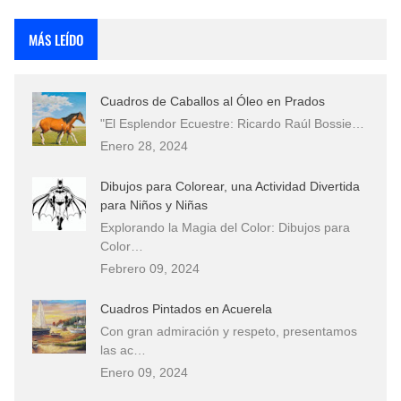
Fotos Artísticas de las Actrices de Hollywood Más Bellas del Mundo
MÁS LEÍDO
Que significan los cuadros de negras africanas?
Cuadros de Caballos al Óleo en Prados
El mundo del arte en pintura surrealista
"El Esplendor Ecuestre: Ricardo Raúl Bossie…
Enero 28, 2024
Dibujos para Colorear, una Actividad Divertida
para Niños y Niñas
Explorando la Magia del Color: Dibujos para
Color…
Febrero 09, 2024
Cuadros Pintados en Acuerela
Con gran admiración y respeto, presentamos
las ac…
Enero 09, 2024