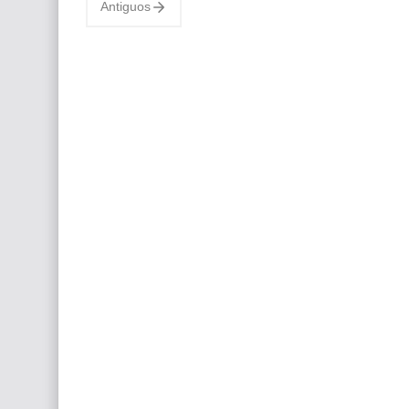
Antiguos
Paisajes de Europa Ar…