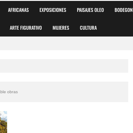
AFRICANAS
EXPOSICIONES
PAISAJES OLEO
BODEGON
ARTE FIGURATIVO
MUJERES
CULTURA
 para Niños y Niñas
alismo Artístico)
AS DE ARMONÍA 2025"
o
ble obras
, Biryulina Vita
 Más Bellas del Mundo
s?