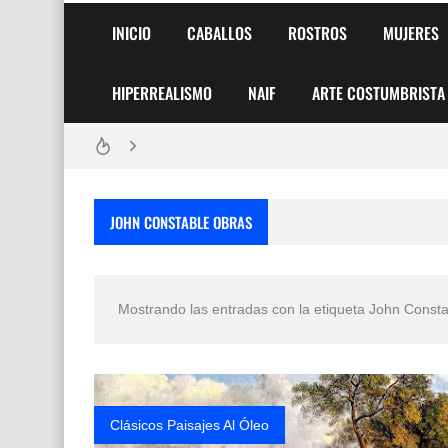
INICIO
CABALLOS
ROSTROS
MUJERES
Frutas y Flores Para Colorear Imágenes
HIPERREALISMO
NAIF
ARTE COSTUMBRISTA
Pintores de Paisajes Famosos, Arte al Óleo
Dibujos para Colorear, una Actividad Divertida
Dibujos Fáciles Para Pintar con Acrílico (Minim
JOHN CONSTABLE OBRAS
Convocatoria exposición itinerante "SEMILL
San Valentín Dibujos a Lápiz del 14 de Febrer
Mostrando las entradas con la etiqueta
John Consta
Rostros Bellos, La Perfección del Dibujo A Lápiz
Fotos Artísticas de las Actrices de Hollywood
Que significan los cuadros de negras africana
Clásicos Paisajes Al Óleo