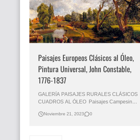
El mundo del arte en pintura surrealista
Paisajes Europeos Clásicos al Óleo,
Pintura Universal, John Constable,
1776-1837
GALERÍA PAISAJES RURALES CLÁSICOS
CUADROS AL ÓLEO Paisajes Campesinos
y Rurales de Europa Occidental Paisajes
Noviembre 21, 2023
0
Clásicos de Europa Pintados al Óleo Sobre
Lienzo John Constable, Inglaterra (1776-
1837) PINTURA CLÁSICA DE PAISAJES
PAISAJES CLÁSICOS PINTURA OLEO