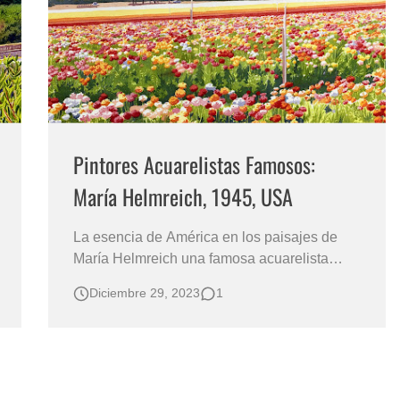
Pintores Acuarelistas Famosos:
María Helmreich, 1945, USA
La esencia de América en los paisajes de
María Helmreich una famosa acuarelista
contemporánea ARTE PINTORA
Diciembre 29, 2023
1
ACUARELISTA DE PAISAJES
AMERICANOS ENCANTADORES Paisajes
Americanos María Helmreich de los Estados
Unidos de América La Acuarelas más
Bonitas de Paisajes Estadounidenses