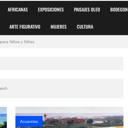
AFRICANAS
EXPOSICIONES
PAISAJES OLEO
BODEGON
ARTE FIGURATIVO
MUJERES
CULTURA
 para Niños y Niñas
alismo Artístico)
AS DE ARMONÍA 2025"
o
, Biryulina Vita
eich
 Más Bellas del Mundo
s?
Acuarelas