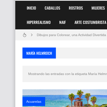
Frutas y Flores Para Colorear Imágenes
INICIO
CABALLOS
ROSTROS
MUJERES
Pintores de Paisajes Famosos, Arte al Óleo
HIPERREALISMO
NAIF
ARTE COSTUMBRISTA
Dibujos para Colorear, una Actividad Divertida
Dibujos Fáciles Para Pintar con Acrílico (Minim
Convocatoria exposición itinerante "SEMILL
MARÍA HELMREICH
San Valentín Dibujos a Lápiz del 14 de Febrer
Rostros Bellos, La Perfección del Dibujo A Lápiz
Mostrando las entradas con la etiqueta
María Helmr
Fotos Artísticas de las Actrices de Hollywood
Que significan los cuadros de negras africana
El mundo del arte en pintura surrealista
Acuarelas