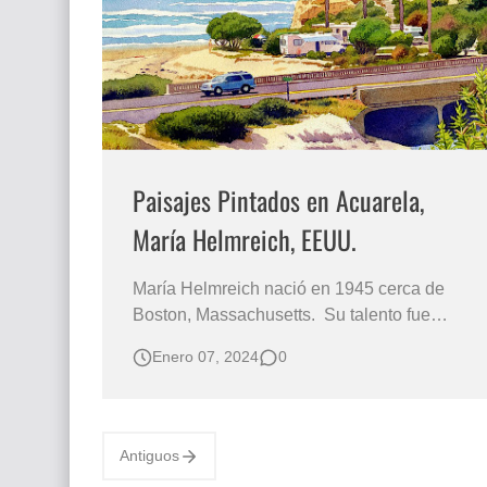
Paisajes Pintados en Acuarela,
María Helmreich, EEUU.
María Helmreich nació en 1945 cerca de
Boston, Massachusetts. Su talento fue
reconocido desde su infancia, a los nueve
Enero 07, 2024
0
años ganó un premio con un tema del retrato
compitiendo con estudiantes de secundaria.
A los doce años asistió a un programa de
arte de verano en el Museo de Bellas Artes
Antiguos
de …