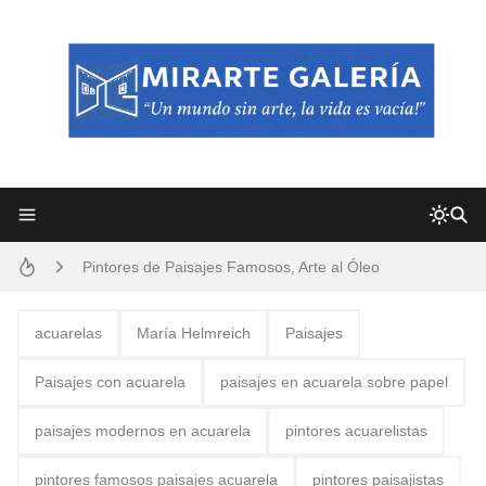
Frutas y Flores Para Colorear Imágenes
Pintores de Paisajes Famosos, Arte al Óleo
Dibujos para Colorear, una Actividad Divertida para Niños y Niñas
Dibujos Fáciles Para Pintar con Acrílico (Minimalismo Artístico)
acuarelas
María Helmreich
Paisajes
Convocatoria exposición itinerante "SEMILLAS DE ARMONÍA 2025"
Paisajes con acuarela
paisajes en acuarela sobre papel
San Valentín Dibujos a Lápiz del 14 de Febrero
paisajes modernos en acuarela
pintores acuarelistas
Rostros Bellos, La Perfección del Dibujo A Lápiz, Biryulina Vita
pintores famosos paisajes acuarela
pintores paisajistas