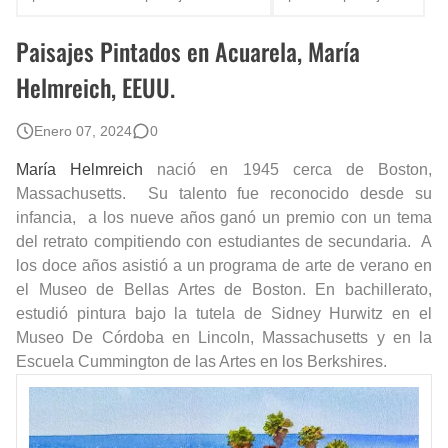
Fotos Artísticas de las Actrices de Hollywood Más Bellas del Mundo
Paisajes Pintados en Acuarela, María
Que significan los cuadros de negras africanas?
Helmreich, EEUU.
El mundo del arte en pintura surrealista
Enero 07, 2024
0
María Helmreich
nació en 1945 cerca de Boston,
Massachusetts. Su talento fue reconocido desde su
infancia, a los nueve años ganó un premio con un tema
del retrato compitiendo con estudiantes de secundaria. A
los doce años asistió a un programa de arte de verano en
el Museo de Bellas Artes de Boston. En bachillerato,
estudió pintura bajo la tutela de Sidney Hurwitz en el
Museo De Córdoba en Lincoln, Massachusetts y en la
Escuela Cummington de las Artes en los Berkshires.