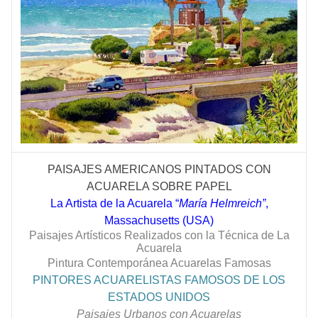
PAISAJES AMERICANOS PINTADOS CON
ACUARELA SOBRE PAPEL
La Artista de la Acuarela “
María Helmreich”
,
Massachusetts (USA)
Paisajes Artísticos Realizados con la Técnica de La
Acuarela
Pintura Contemporánea Acuarelas Famosas
PINTORES ACUARELISTAS FAMOSOS DE LOS
ESTADOS UNIDOS
Paisajes Urbanos con Acuarelas