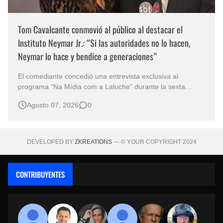
Tom Cavalcante conmovió al público al destacar el
Instituto Neymar Jr.: “Si las autoridades no lo hacen,
Neymar lo hace y bendice a generaciones”
El comediante concedió una entrevista exclusiva al
programa “Na Mídia com a Laluche” durante la sexta
edición de la Subasta del Instituto Neymar Jr., uno de los
Agosto 07, 2026
0
eventos benéficos más importantes de Brasil. En medio del
glamour de la sexta edición de la Subasta del Instituto
Neymar Jr., considerad…
DEVELOPED BY
ZKREATIONS
— © YOUR COPYRIGHT 2024
CONTRIBUYENTES