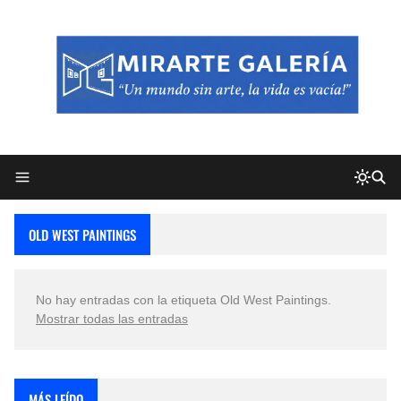
OLD WEST PAINTINGS
No hay entradas con la etiqueta
Old West Paintings
.
Mostrar todas las entradas
MÁS LEÍDO