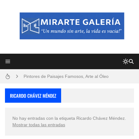
Frutas y Flores Para Colorear Imágenes
Pintores de Paisajes Famosos, Arte al Óleo
Dibujos para Colorear, una Actividad Divertida para Niños y Niñas
RICARDO CHÁVEZ MÉNDEZ
Dibujos Fáciles Para Pintar con Acrílico (Minimalismo Artístico)
No hay entradas con la etiqueta
Ricardo Chávez Méndez
.
Convocatoria exposición itinerante "SEMILLAS DE ARMONÍA 2025"
Mostrar todas las entradas
San Valentín Dibujos a Lápiz del 14 de Febrero