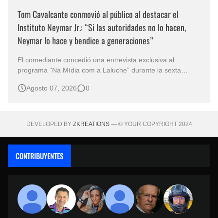
Tom Cavalcante conmovió al público al destacar el
Instituto Neymar Jr.: “Si las autoridades no lo hacen,
Neymar lo hace y bendice a generaciones”
El comediante concedió una entrevista exclusiva al
programa “Na Mídia com a Laluche” durante la sexta
edición de la Subasta del Instituto Neymar Jr., uno de los
Agosto 07, 2026
0
eventos benéficos más importantes de Brasil. En medio del
glamour de la sexta edición de la Subasta del Instituto
Neymar Jr., considerad…
DEVELOPED BY
ZKREATIONS
— © YOUR COPYRIGHT 2024
CONTRIBUYENTES