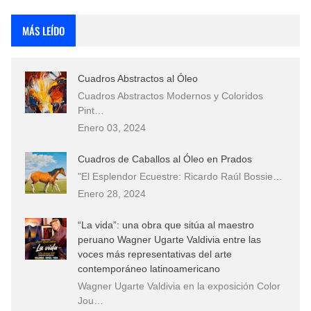
Rostros Bellos, La Perfección del Dibujo A Lápiz, Biryulina Vita
MÁS LEÍDO
Fotos Artísticas de las Actrices de Hollywood Más Bellas del Mundo
Cuadros Abstractos al Óleo
Que significan los cuadros de negras africanas?
Cuadros Abstractos Modernos y Coloridos
Pint…
El mundo del arte en pintura surrealista
Enero 03, 2024
Cuadros de Caballos al Óleo en Prados
"El Esplendor Ecuestre: Ricardo Raúl Bossie…
Enero 28, 2024
“La vida”: una obra que sitúa al maestro
peruano Wagner Ugarte Valdivia entre las
voces más representativas del arte
contemporáneo latinoamericano
Wagner Ugarte Valdivia en la exposición Color
Jou…